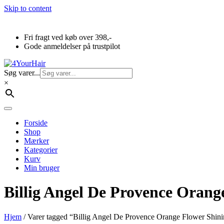
Skip to content
Fri fragt ved køb over 398,-
Gode anmeldelser på trustpilot
Søg varer...
×
Forside
Shop
Mærker
Kategorier
Kurv
Min bruger
Billig Angel De Provence Oran
Hjem
/ Varer tagged “Billig Angel De Provence Orange Flower Shi