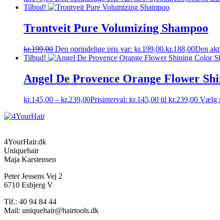
Tilbud!
Trontveit Pure Volumizing Shampoo
kr.
199,00
Den oprindelige pris var: kr.199,00.
kr.
188,00
Den aktu
Tilbud!
Angel De Provence Orange Flower Sh
kr.
145,00
–
kr.
239,00
Prisinterval: kr.145,00 til kr.239,00
Vælg 
4YourHair.dk
Uniquehair
Maja Karstensen
Peter Jessens Vej 2
6710 Esbjerg V
Tlf.: 40 94 84 44
Mail: uniquehair@hairtools.dk