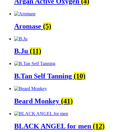
Argan Active Oxygen
(4)
Aromase
(5)
B.Ju
(11)
B.Tan Self Tanning
(10)
Beard Monkey
(41)
BLACK ANGEL for men
(12)