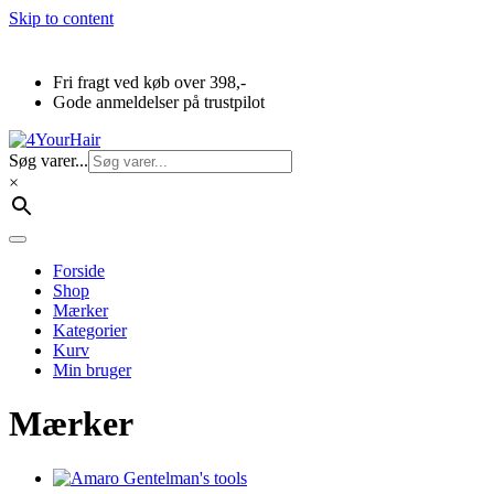
Skip to content
Fri fragt ved køb over 398,-
Gode anmeldelser på trustpilot
Søg varer...
×
Forside
Shop
Mærker
Kategorier
Kurv
Min bruger
Mærker