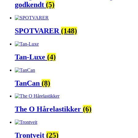
godkendt
(5)
SPOTVARER
(148)
Tan-Luxe
(4)
TanCan
(8)
The O Hårelastikker
(6)
Trontveit
(25)