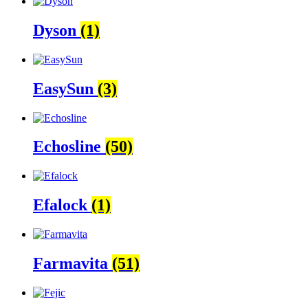
Dyson
(1)
EasySun
(3)
Echosline
(50)
Efalock
(1)
Farmavita
(51)