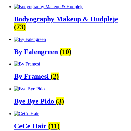
Bodyography Makeup & Hudpleje
(73)
By Falengreen
(10)
By Framesi
(2)
Bye Bye Pido
(3)
CeCe Hair
(11)