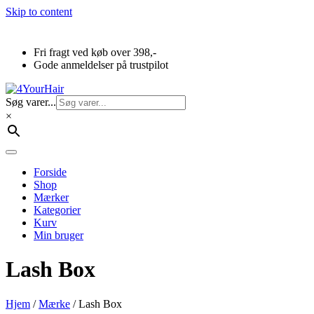
Skip to content
Fri fragt ved køb over 398,-
Gode anmeldelser på trustpilot
Søg varer...
×
Forside
Shop
Mærker
Kategorier
Kurv
Min bruger
Lash Box
Hjem
/
Mærke
/ Lash Box