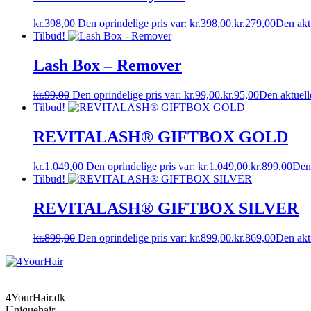
kr.
398,00
Den oprindelige pris var: kr.398,00.
kr.
279,00
Den aktu
Tilbud!
Lash Box – Remover
kr.
99,00
Den oprindelige pris var: kr.99,00.
kr.
95,00
Den aktuelle
Tilbud!
REVITALASH® GIFTBOX GOLD
kr.
1.049,00
Den oprindelige pris var: kr.1.049,00.
kr.
899,00
Den 
Tilbud!
REVITALASH® GIFTBOX SILVER
kr.
899,00
Den oprindelige pris var: kr.899,00.
kr.
869,00
Den aktu
4YourHair.dk
Uniquehair