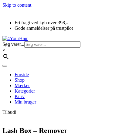
Skip to content
Fri fragt ved køb over 398,-
Gode anmeldelser på trustpilot
Søg varer...
×
Forside
Shop
Mærker
Kategorier
Kurv
Min bruger
Tilbud!
Lash Box – Remover