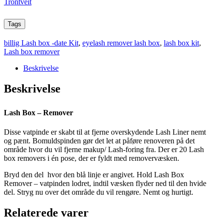
Trontveit
Tags
billig Lash box -date Kit
,
eyelash remover lash box
,
lash box kit
,
Lash box remover
Beskrivelse
Beskrivelse
Lash Box – Remover
Disse vatpinde er skabt til at fjerne overskydende Lash Liner nemt
og pænt. Bomuldspinden gør det let at påføre renoveren på det
område hvor du vil fjerne makup/ Lash-foring fra. Der er 20 Lash
box removers i én pose, der er fyldt med removervæsken.
Bryd den del hvor den blå linje er angivet. Hold Lash Box
Remover – vatpinden lodret, indtil væsken flyder ned til den hvide
del. Stryg nu over det område du vil rengøre. Nemt og hurtigt.
Relaterede varer