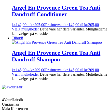
Angel En Provence Green Tea Anti
Dandruff Conditioner
kr.
142,00
–
kr.
205,00
Prisinterval: kr.142,00 til kr.205,00
Vælg muligheder
Dette vare har flere varianter. Mulighederne
kan vælges på varesiden
Tilbud!
Angel En Provence Green Tea Anti
Dandruff Shampoo
kr.
145,00
–
kr.
209,00
Prisinterval: kr.145,00 til kr.209,00
Vælg muligheder
Dette vare har flere varianter. Mulighederne
kan vælges på varesiden
4YourHair.dk
Uniquehair
Maja Karstensen