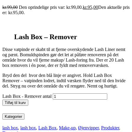
kr.
99,00
Den oprindelige pris var: kr.99,00.
kr.
95,00
Den aktuelle pris
er: kr.95,00.
Lash Box – Remover
Disse vatpinde er skabt til at fjerne overskydende Lash Liner nemt
og pænt. Bomuldspinden gør det let at påføre renoveren på det
område hvor du vil fjerne makup/ Lash-foring fra. Der er 20 Lash
box removers i én pose, der er fyldt med removervæsken.
Bryd den del hvor den blå linje er angivet. Hold Lash Box
Remover – vatpinden lodret, indtil væsken flyder ned til den hvide
del. Stryg nu over det område du vil rengøre. Nemt og hurtigt.
Lash Box - Remover antal
Tilføj til kurv
Kategorier
lash box
,
lash box
,
Lash Box
,
Make-up
,
Øjenvipper
,
Produkter
,