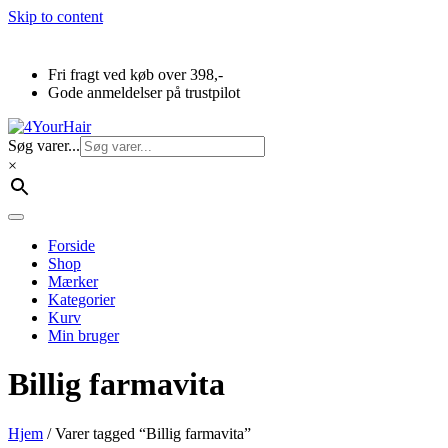
Skip to content
Fri fragt ved køb over 398,-
Gode anmeldelser på trustpilot
Søg varer...
×
Forside
Shop
Mærker
Kategorier
Kurv
Min bruger
Billig farmavita
Hjem
/ Varer tagged “Billig farmavita”