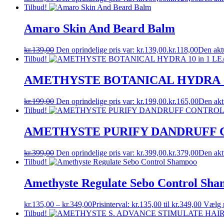
Tilbud!
Amaro Skin And Beard Balm
kr.
139,00
Den oprindelige pris var: kr.139,00.
kr.
118,00
Den aktu
Tilbud!
AMETHYSTE BOTANICAL HYDRA 10
kr.
199,00
Den oprindelige pris var: kr.199,00.
kr.
165,00
Den aktu
Tilbud!
AMETHYSTE PURIFY DANDRUFF 
kr.
399,00
Den oprindelige pris var: kr.399,00.
kr.
379,00
Den aktu
Tilbud!
Amethyste Regulate Sebo Control Sh
kr.
135,00
–
kr.
349,00
Prisinterval: kr.135,00 til kr.349,00
Vælg 
Tilbud!