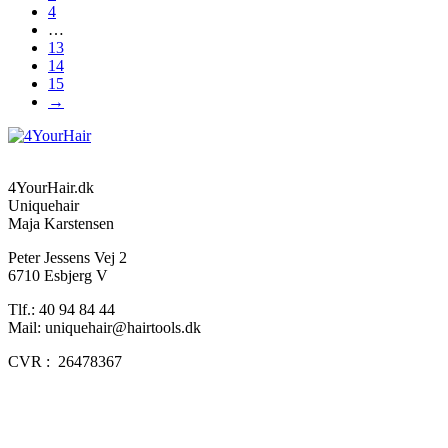
4
…
13
14
15
→
4YourHair.dk
Uniquehair
Maja Karstensen
Peter Jessens Vej 2
6710 Esbjerg V
Tlf.: 40 94 84 44
Mail: uniquehair@hairtools.dk
CVR : 26478367