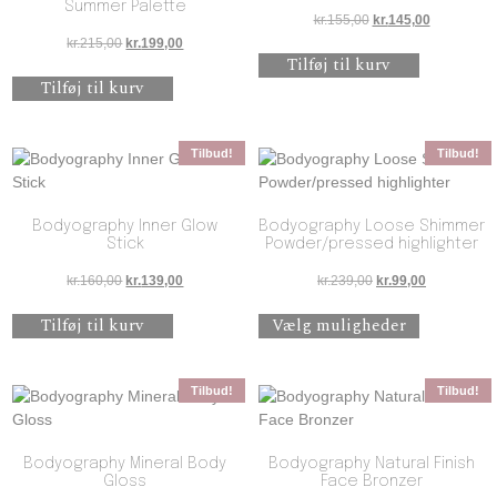
Summer Palette
Den oprindelige pris 
Den aktuell
kr.
155,00
kr.
145,00
Den oprindelige pris var: kr.215,00.
Den aktuelle pris er: kr.199,00.
kr.
215,00
kr.
199,00
Tilføj til kurv
Tilføj til kurv
Tilbud!
Tilbud!
Bodyography Inner Glow
Bodyography Loose Shimmer
Stick
Powder/pressed highlighter
Den oprindelige pris var: kr.160,00.
Den aktuelle pris er: kr.139,00.
Den oprindelige pris
Den aktuelle
kr.
160,00
kr.
139,00
kr.
239,00
kr.
99,00
Dette vare 
Tilføj til kurv
Vælg muligheder
Tilbud!
Tilbud!
Bodyography Mineral Body
Bodyography Natural Finish
Gloss
Face Bronzer