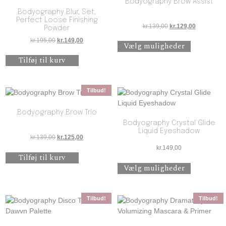
Bodyography Brow Assist
Bodyography Blur, Set,
Perfect Loose Finishing
Den oprindelige pris 
Den aktuell
kr.
139,00
kr.
129,00
Powder
Dette vare 
Den oprindelige pris var: kr.195,00.
Den aktuelle pris er: kr.149,00.
kr.
195,00
kr.
149,00
Vælg muligheder
Tilføj til kurv
Tilbud!
Bodyography Brow Trio
Bodyography Crystal Glide
Liquid Eyeshadow
Den oprindelige pris var: kr.139,00.
Den aktuelle pris er: kr.125,00.
kr.
139,00
kr.
125,00
kr.
149,00
Tilføj til kurv
Dette vare 
Vælg muligheder
Tilbud!
Tilbud!