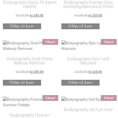
Bodyography Disco Till Dawvn
Bodyography Dramat-Eyes
Palette
Volumizing Mascara & Primer
Den oprindelige pris var: kr.215,00.
Den aktuelle pris er: kr.195,00.
Den oprindelige pris 
Den aktuell
kr.
215,00
kr.
195,00
kr.
165,00
kr.
155,00
Tilføj til kurv
Tilføj til kurv
Tilbud!
Tilbud!
Bodyography Dual-Phase
Bodyography Epic Lash
Makeup Remover
Mascara
Den oprindelige pris var: kr.195,00.
Den aktuelle pris er: kr.185,00.
Den oprindelige pris 
Den aktuelle
kr.
195,00
kr.
185,00
kr.
159,00
kr.
119,00
Tilføj til kurv
Tilføj til kurv
Tilbud!
Tilbud!
Bodyography Gel Eye Liner
Bodyography Forever