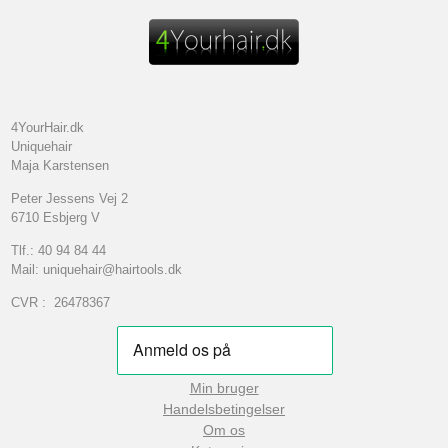
4YourHair.dk
Uniquehair
Maja Karstensen
Peter Jessens Vej 2
6710 Esbjerg V
Tlf.: 40 94 84 44
Mail: uniquehair@hairtools.dk
CVR : 26478367
Min bruger
Handelsbetingelser
Om os