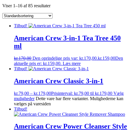
Viser 1–16 af 85 resultater
Tilbud!
American Crew 3-in-1 Tea Tree 450
ml
kr.
170,00
Den oprindelige pris var: kr.170,00.
kr.
159,00
Den
aktuelle pris er: kr.159,00.
Læs mere
Tilbud!
American Crew Classic 3-in-1
kr.
79,00
–
kr.
179,00
Prisinterval: kr.79,00 til kr.179,00
Vælg
muligheder
Dette vare har flere varianter. Mulighederne kan
vælges på varesiden
Tilbud!
American Crew Power Cleanser Style