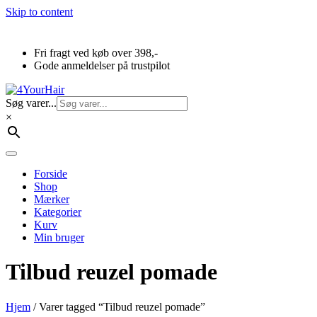
Skip to content
Fri fragt ved køb over 398,-
Gode anmeldelser på trustpilot
Søg varer...
×
Forside
Shop
Mærker
Kategorier
Kurv
Min bruger
Tilbud reuzel pomade
Hjem
/ Varer tagged “Tilbud reuzel pomade”