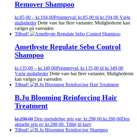
Remover Shampoo
kr.
85,00
–
kr.
194,00
Prisinterval: kr.85,00 til kr.194,00
Vælg
muligheder
Dette vare har flere varianter. Mulighederne kan
vælges på varesiden
Tilbud!
Amethyste Regulate Sebo Control
Shampoo
kr.
135,00
–
kr.
349,00
Prisinterval: kr.135,00 til kr.349,00
Vælg muligheder
Dette vare har flere varianter. Mulighederne
kan vælges på varesiden
Tilbud!
B.Ju Blooming Reinforcing Hair
Treatment
kr.
298,00
Den oprindelige pris var: kr.298,00.
kr.
288,00
Den
aktuelle pris er: kr.288,00.
Tilføj til kurv
Tilbud!