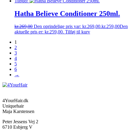
Tilbud!
Hatha Believe Conditioner 250ml.
kr.
269,00
Den oprindelige pris var: kr.269,00.
kr.
259,00
Den
aktuelle pris er: kr.259,00.
Tilføj til kurv
1
2
3
4
5
6
→
4YourHair.dk
Uniquehair
Maja Karstensen
Peter Jessens Vej 2
6710 Esbjerg V