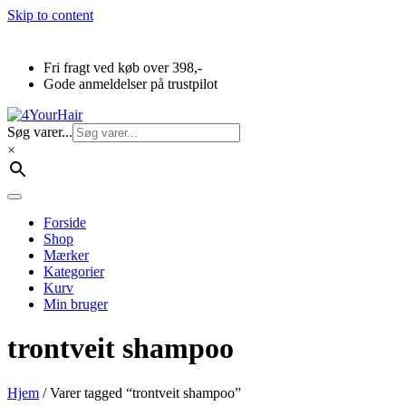
Skip to content
Fri fragt ved køb over 398,-
Gode anmeldelser på trustpilot
Søg varer...
×
Forside
Shop
Mærker
Kategorier
Kurv
Min bruger
trontveit shampoo
Hjem
/ Varer tagged “trontveit shampoo”