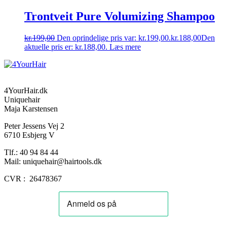
Trontveit Pure Volumizing Shampoo
kr.
199,00
Den oprindelige pris var: kr.199,00.
kr.
188,00
Den
aktuelle pris er: kr.188,00.
Læs mere
4YourHair.dk
Uniquehair
Maja Karstensen
Peter Jessens Vej 2
6710 Esbjerg V
Tlf.: 40 94 84 44
Mail: uniquehair@hairtools.dk
CVR : 26478367