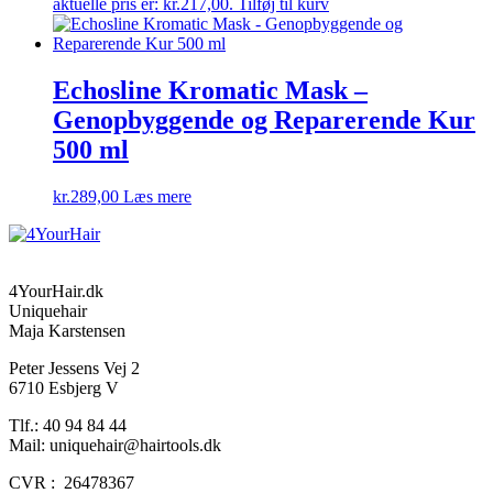
aktuelle pris er: kr.217,00.
Tilføj til kurv
Echosline Kromatic Mask –
Genopbyggende og Reparerende Kur
500 ml
kr.
289,00
Læs mere
4YourHair.dk
Uniquehair
Maja Karstensen
Peter Jessens Vej 2
6710 Esbjerg V
Tlf.: 40 94 84 44
Mail: uniquehair@hairtools.dk
CVR : 26478367