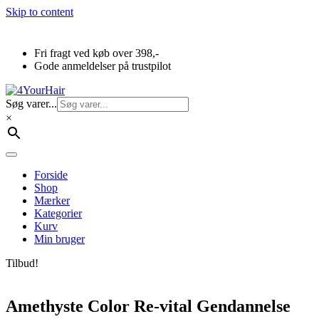
Skip to content
Fri fragt ved køb over 398,-
Gode anmeldelser på trustpilot
Søg varer...
×
Forside
Shop
Mærker
Kategorier
Kurv
Min bruger
Tilbud!
Amethyste Color Re-vital Gendannelse