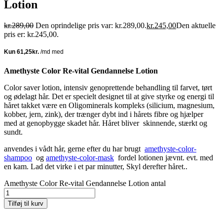
Lotion
kr.
289,00
Den oprindelige pris var: kr.289,00.
kr.
245,00
Den aktuelle
pris er: kr.245,00.
Amethyste Color Re-vital Gendannelse Lotion
Color saver lotion, intensiv genoprettende behandling til farvet, tørt
og ødelagt hår. Det er specielt designet til at give styrke og energi til
håret takket være en Oligominerals kompleks (silicium, magnesium,
kobber, jern, zink), der trænger dybt ind i hårets fibre og hjælper
med at genopbygge skadet hår. Håret bliver skinnende, stærkt og
sundt.
anvendes i vådt hår, gerne efter du har brugt
amethyste-color-
shampoo
og
amethyste-color-mask
fordel lotionen jævnt. evt. med
en kam. Lad det virke i et par minutter, Skyl derefter håret..
Amethyste Color Re-vital Gendannelse Lotion antal
Tilføj til kurv