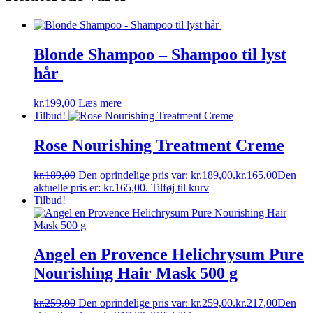
Blonde Shampoo – Shampoo til lyst
hår
kr.
199,00
Læs mere
Tilbud!
Rose Nourishing Treatment Creme
kr.
189,00
Den oprindelige pris var: kr.189,00.
kr.
165,00
Den
aktuelle pris er: kr.165,00.
Tilføj til kurv
Tilbud!
Angel en Provence Helichrysum Pure
Nourishing Hair Mask 500 g
kr.
259,00
Den oprindelige pris var: kr.259,00.
kr.
217,00
Den