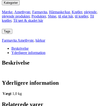
Kategorier
Mærke
,
Amethyste
,
Farmavita
,
Hårmaske/kur
,
Krøller
,
plejende
,
plejende produkter
,
Produkter
,
Shine
,
til glat hår
,
til krøller
,
Til
krøller
,
Til tørt & skadet hår
Tags
Farmavita Amethyste
,
hårkur
Beskrivelse
Yderligere information
Beskrivelse
Yderligere information
Vægt
1,0 kg
Relaterede varer