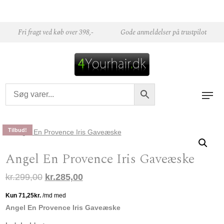
Skip to content
Fri fragt ved køb over 398,-
Gode anmeldelser på trustpilot
Tilbud!
Angel En Provence Iris Gaveæske
Den oprindelige pris var: kr.299,00.
Den aktuelle pris er: kr.285,00.
kr.
299,00
kr.
285,00
Angel En Provence Iris Gaveæske