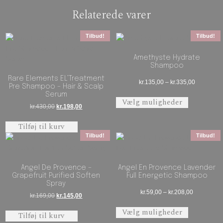
Relaterede varer
Tilbud!
Tilbud!
Amethyste Hydrate
Shampoo
Rare Elements EL’Treatment
Prisinterva
kr.
135,00
–
kr.
335,00
Pre Shampoo – Hair & Scalp
Dette vare 
Serum
Vælg muligheder
Den oprindelige pris var: kr.430,00.
Den aktuelle pris er: kr.198,00.
kr.
430,00
kr.
198,00
Tilføj til kurv
Tilbud!
Tilbud!
Angel De Provence –
Angel En Provence Lavender
Grapefruit Purified Soften
Full Energetic Shampoo
Spray
Prisinterval
kr.
59,00
–
kr.
208,00
Den oprindelige pris var: kr.169,00.
Den aktuelle pris er: kr.145,00.
kr.
169,00
kr.
145,00
Dette vare 
Vælg muligheder
Tilføj til kurv