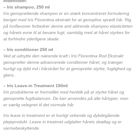
Indeholder:
– Iris shampoo, 250 ml
Iris genoprettende shampoo er en stærk koncentreret formulering
beriget med Iris Florentina ekstrakt for at genoplive sprødt hår. Rig
på Isoflavoner forbedrer denne anti aldrende shampoo elasticiteten
og hårets evne til at bevare fugt, samtidig med at håret styrkes for
at forhindre yderligere skade.
– Iris conditioner 250 ml
Ved at udnytte den nærende kraft i Iris Florentina Rod Ekstrakt
genopretter denne advancerede conditioner håret, og trænger
hurtigt og dybt ind i hårstrået for at genoprette styrke, fugtighed og
glans..
– Iris Leave-in Treatment 150ml
Iris produkterne er fremstillet med henblik på at styrke håret og
genoprette fugtbalancen. De kan anvendes på alle hårtyper, men
er særlig velegnet til det normale hår.
Iris leave in treatment er et hurtigt virkende og dybdegående
plejeprodukt. Leave in treatmet udglatter hårets skællag og er
varmebeskyttende.