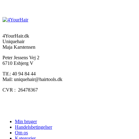
4YourHair.dk
Uniquehair
Maja Karstensen
Peter Jessens Vej 2
6710 Esbjerg V
Tlf.: 40 94 84 44
Mail: uniquehair@hairtools.dk
CVR : 26478367
Min bruger
Handelsbetingelser
Om os
Kategorier