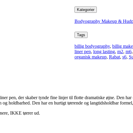
Kategorier
Bodyography Makeup & Hudp
Tags
billig bodyography
,
billig mak
liner pen
,
long lasting
,
m2
,
m6
organisk makeup
,
Rabat
,
s6
,
Su
ner pen, der skaber tynde fine linjer til flotte dramatiske øjne. Den h
n og holdbarhed. Den har en hurtigt tørrende og langtidsholdbar formel,
nere, IKKE tørrer ud.