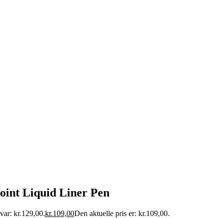
int Liquid Liner Pen
var: kr.129,00.
kr.
109,00
Den aktuelle pris er: kr.109,00.