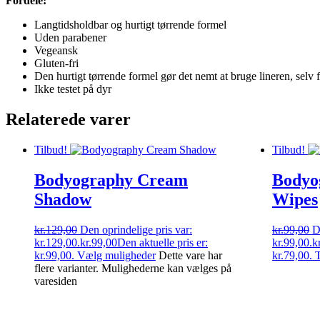
Fordele:
Langtidsholdbar og hurtigt tørrende formel
Uden parabener
Vegeansk
Gluten-fri
Den hurtigt tørrende formel gør det nemt at bruge lineren, selv
Ikke testet på dyr
Relaterede varer
Tilbud!
Tilbud!
Bodyography Cream
Bodyo
Shadow
Wipes
kr.
129,00
Den oprindelige pris var:
kr.
99,00
D
kr.129,00.
kr.
99,00
Den aktuelle pris er:
kr.99,00.
kr
kr.99,00.
Vælg muligheder
Dette vare har
kr.79,00.
T
flere varianter. Mulighederne kan vælges på
varesiden