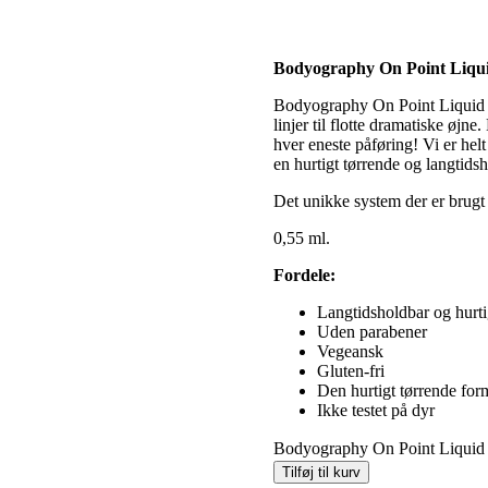
Bodyography On Point Liqui
Bodyography On Point Liquid Li
linjer til flotte dramatiske øj
hver eneste påføring! Vi er he
en hurtigt tørrende og langtidsh
Det unikke system der er brugt
0,55 ml.
Fordele:
Langtidsholdbar og hurti
Uden parabener
Vegeansk
Gluten-fri
Den hurtigt tørrende form
Ikke testet på dyr
Bodyography On Point Liquid 
Tilføj til kurv