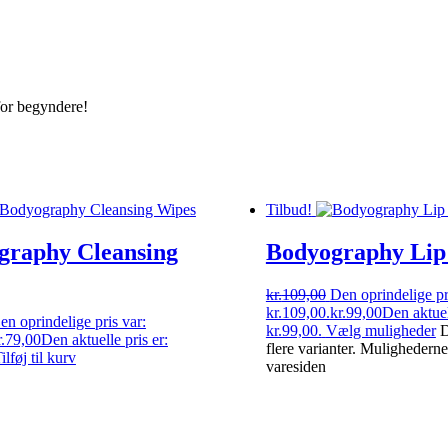
 for begyndere!
Tilbud!
graphy Cleansing
Bodyography Lip
kr.
109,00
Den oprindelige pr
kr.109,00.
kr.
99,00
Den aktuel
en oprindelige pris var:
kr.99,00.
Vælg muligheder
D
.
79,00
Den aktuelle pris er:
flere varianter. Mulighedern
ilføj til kurv
varesiden