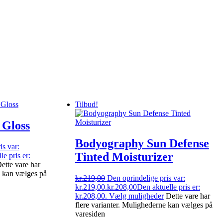
Tilbud!
 Gloss
Bodyography Sun Defense
is var:
Tinted Moisturizer
le pris er:
ette vare har
e kan vælges på
kr.
219,00
Den oprindelige pris var:
kr.219,00.
kr.
208,00
Den aktuelle pris er:
kr.208,00.
Vælg muligheder
Dette vare har
flere varianter. Mulighederne kan vælges på
varesiden