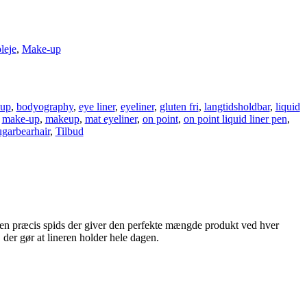
leje
,
Make-up
eup
,
bodyography
,
eye liner
,
eyeliner
,
gluten fri
,
langtidsholdbar
,
liquid
,
make-up
,
makeup
,
mat eyeliner
,
on point
,
on point liquid liner pen
,
garbearhair
,
Tilbud
ar en præcis spids der giver den perfekte mængde produkt ved hver
 der gør at lineren holder hele dagen.