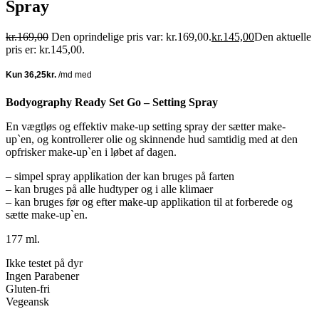
Spray
kr.
169,00
Den oprindelige pris var: kr.169,00.
kr.
145,00
Den aktuelle
pris er: kr.145,00.
Bodyography Ready Set Go – Setting Spray
En vægtløs og effektiv make-up setting spray der sætter make-
up`en, og kontrollerer olie og skinnende hud samtidig med at den
opfrisker make-up`en i løbet af dagen.
– simpel spray applikation der kan bruges på farten
– kan bruges på alle hudtyper og i alle klimaer
– kan bruges før og efter make-up applikation til at forberede og
sætte make-up`en.
177 ml.
Ikke testet på dyr
Ingen Parabener
Gluten-fri
Vegeansk