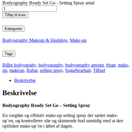
Bodyography Ready Set Go - Setting Spray antal
Tilføj til kurv
Kategorier
Bodyography Makeup & Hudpleje
,
Make-up
Tags
Billig bodyograhy
,
bodyography
,
bodyography am/pm
,
frisør
,
make-
up
,
makeup
,
Rabat
,
setting spray
,
Sugarbearhair
,
Tilbud
Beskrivelse
Beskrivelse
Bodyography Ready Set Go – Setting Spray
En vægtløs og effektiv make-up setting spray der sætter make-
up`en, og kontrollerer olie og skinnende hud samtidig med at den
opfrisker make-up`en i løbet af dagen.