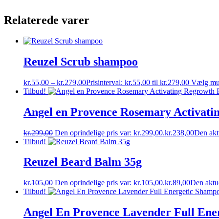
Relaterede varer
Reuzel Scrub shampoo
kr.
55,00
–
kr.
279,00
Prisinterval: kr.55,00 til kr.279,00
Vælg mu
Tilbud!
Angel en Provence Rosemary Activatin
kr.
299,00
Den oprindelige pris var: kr.299,00.
kr.
238,00
Den aktu
Tilbud!
Reuzel Beard Balm 35g
kr.
105,00
Den oprindelige pris var: kr.105,00.
kr.
89,00
Den aktue
Tilbud!
Angel En Provence Lavender Full Ene