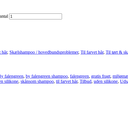
antal
 hår
,
Skælshampoo / hovedbundsproblemer
,
Til farvet hår
,
Til tørt & sk
y falengreen
,
by falengreen shampoo
,
falengreen
,
gratis fragt
,
miljømæ
n silikone
,
skånsom shampoo
,
til farvet hår
,
Tilbud
,
uden silikone
,
Uds