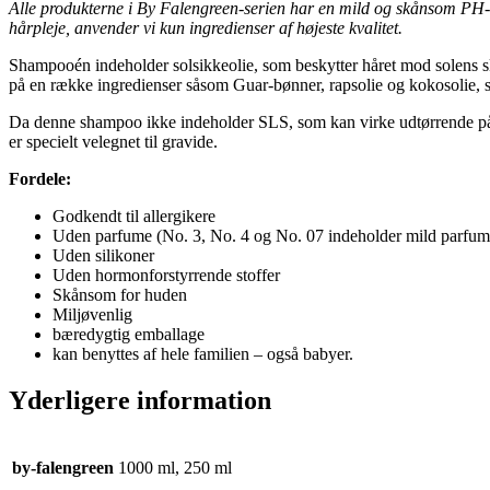
Alle produkterne i By Falengreen-serien har en mild og skånsom PH-væ
hårpleje, anvender vi kun ingredienser af højeste kvalitet.
Shampooén indeholder solsikkeolie, som beskytter håret mod solens sk
på en række ingredienser såsom Guar-bønner, rapsolie og kokosolie, so
Da denne shampoo ikke indeholder SLS, som kan virke udtørrende på h
er specielt velegnet til gravide.
Fordele:
Godkendt til allergikere
Uden parfume (No. 3, No. 4 og No. 07 indeholder mild parfum
Uden silikoner
Uden hormonforstyrrende stoffer
Skånsom for huden
Miljøvenlig
bæredygtig emballage
kan benyttes af hele familien – også babyer.
Yderligere information
by-falengreen
1000 ml, 250 ml