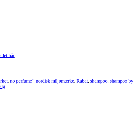
adet hår
rket
,
no perfume¨
,
nordisk miljømærke
,
Rabat
,
shampoo
,
shampoo by
alg