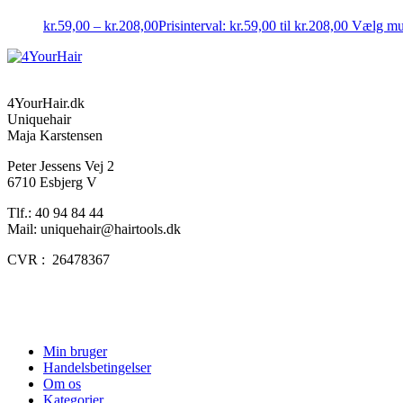
kr.
59,00
–
kr.
208,00
Prisinterval: kr.59,00 til kr.208,00
Vælg mu
4YourHair.dk
Uniquehair
Maja Karstensen
Peter Jessens Vej 2
6710 Esbjerg V
Tlf.: 40 94 84 44
Mail: uniquehair@hairtools.dk
CVR : 26478367
Min bruger
Handelsbetingelser
Om os
Kategorier