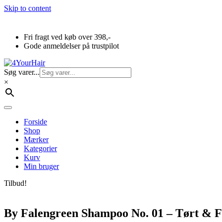
Skip to content
Fri fragt ved køb over 398,-
Gode anmeldelser på trustpilot
Søg varer...
×
Forside
Shop
Mærker
Kategorier
Kurv
Min bruger
Tilbud!
By Falengreen Shampoo No. 01 – Tørt & F