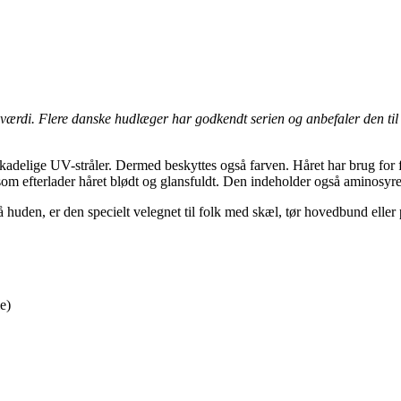
rdi. Flere danske hudlæger har godkendt serien og anbefaler den til a
adelige UV-stråler. Dermed beskyttes også farven. Håret har brug for f
m efterlader håret blødt og glansfuldt. Den indeholder også aminosyrer
uden, er den specielt velegnet til folk med skæl, tør hovedbund eller
e)