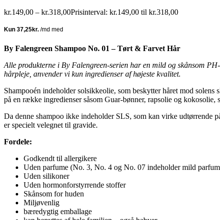
kr.
149,00
–
kr.
318,00
Prisinterval: kr.149,00 til kr.318,00
By Falengreen Shampoo No. 01 – Tørt & Farvet Hår
Alle produkterne i By Falengreen-serien har en mild og skånsom PH-væ
hårpleje, anvender vi kun ingredienser af højeste kvalitet.
Shampooén indeholder solsikkeolie, som beskytter håret mod solens sk
på en række ingredienser såsom Guar-bønner, rapsolie og kokosolie, so
Da denne shampoo ikke indeholder SLS, som kan virke udtørrende på h
er specielt velegnet til gravide.
Fordele:
Godkendt til allergikere
Uden parfume (No. 3, No. 4 og No. 07 indeholder mild parfum
Uden silikoner
Uden hormonforstyrrende stoffer
Skånsom for huden
Miljøvenlig
bæredygtig emballage