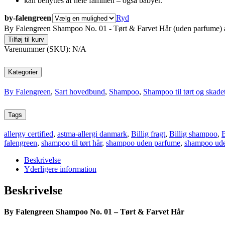
kan benyttes af hele familien – også babyer.
by-falengreen
Ryd
By Falengreen Shampoo No. 01 - Tørt & Farvet Hår (uden parfume) 
Tilføj til kurv
Varenummer (SKU):
N/A
Kategorier
By Falengreen
,
Sart hovedbund
,
Shampoo
,
Shampoo til tørt og skadet
Tags
allergy certified
,
astma-allergi danmark
,
Billig fragt
,
Billig shampoo
,
B
falengreen
,
shampoo til tørt hår
,
shampoo uden parfume
,
shampoo ude
Beskrivelse
Yderligere information
Beskrivelse
By Falengreen Shampoo No. 01 – Tørt & Farvet Hår