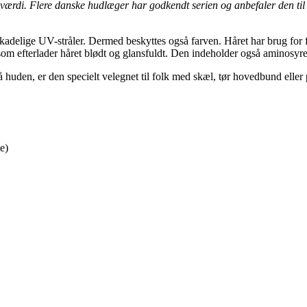
rdi. Flere danske hudlæger har godkendt serien og anbefaler den til a
adelige UV-stråler. Dermed beskyttes også farven. Håret har brug for f
m efterlader håret blødt og glansfuldt. Den indeholder også aminosyrer
uden, er den specielt velegnet til folk med skæl, tør hovedbund eller
e)