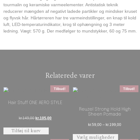
tourmalin og keramiske varmeelementer. Antistatisk teknik
reducerer mængden af negativt ladede partikler og mindsker kruset
og flyvsk hår. Hårtørreren har tre varmeindstillinger, en knap til kold
luft, LED-temperaturindikator, krog til ophængning og 3 meter
ledning. Vægt: 570 g. Der medfølger to mundstykker, 60 og 75 mm.
Relaterede varer
Tilbud!
Tilbud!
Hair Stuff ONE AERO STYLE
Reuzel Strong Hold High
Sheen Pomade
Den oprindelige pris var: kr.149,00.
Den aktuelle pris er: kr.105,00.
kr.
149,00
kr.
105,00
Prisinterval
kr.
59,00
–
kr.
199,00
Tilføj til kurv
Dette vare 
Vælg muligheder