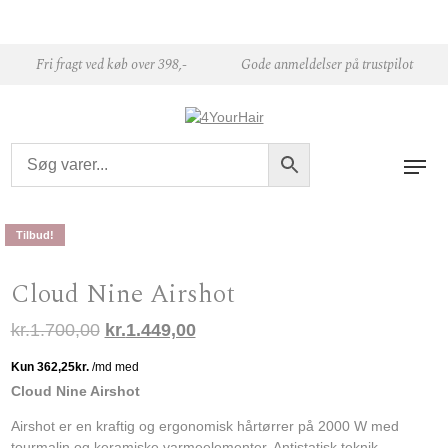
Skip to content
Fri fragt ved køb over 398,-
Gode anmeldelser på trustpilot
Tilbud!
Cloud Nine Airshot
Den oprindelige pris var: kr.1.700,00.
Den aktuelle pris er: kr.1.449,00
kr.
1.700,00
kr.
1.449,00
Cloud Nine Airshot
Airshot er en kraftig og ergonomisk hårtørrer på 2000 W med
tourmalin og keramiske varmeelementer. Antistatisk teknik