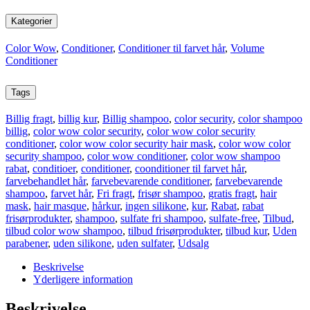
Kategorier
Color Wow
,
Conditioner
,
Conditioner til farvet hår
,
Volume
Conditioner
Tags
Billig fragt
,
billig kur
,
Billig shampoo
,
color security
,
color shampoo
billig
,
color wow color security
,
color wow color security
conditioner
,
color wow color security hair mask
,
color wow color
security shampoo
,
color wow conditioner
,
color wow shampoo
rabat
,
conditioer
,
conditioner
,
coonditioner til farvet hår
,
farvebehandlet hår
,
farvebevarende conditioner
,
farvebevarende
shampoo
,
farvet hår
,
Fri fragt
,
frisør shampoo
,
gratis fragt
,
hair
mask
,
hair masque
,
hårkur
,
ingen silikone
,
kur
,
Rabat
,
rabat
frisørprodukter
,
shampoo
,
sulfate fri shampoo
,
sulfate-free
,
Tilbud
,
tilbud color wow shampoo
,
tilbud frisørprodukter
,
tilbud kur
,
Uden
parabener
,
uden silikone
,
uden sulfater
,
Udsalg
Beskrivelse
Yderligere information
Beskrivelse