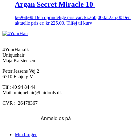
Argan Secret Miracle 10
kr.
260,00
Den oprindelige pris var: kr.260,00.
kr.
225,00
Den
aktuelle pris er: kr.225,00.
Tilføj til kurv
4YourHair.dk
Uniquehair
Maja Karstensen
Peter Jessens Vej 2
6710 Esbjerg V
Tlf.: 40 94 84 44
Mail: uniquehair@hairtools.dk
CVR : 26478367
Min bruger