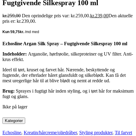
Fugtgivende Silkespray 100 ml
kr.
259,00
Den oprindelige pris var: kr.259,00.
kr.
239,00
Den aktuelle
pris er: kr.239,00.
Echosline Argan Silk Spray – Fugtgivende Silkespray 100 ml
Indeholder:
Arganolie, hørfrøolie, silkeproteiner og UV filter. Anti-
krus effekt.
Ideel til tørt, kruset og farvet hår. Nærende, beskyttende og
fugtende, der efterlader håret glansfuldt og silkeblødt. Kan få det
mest uregerlige hår til at blive blødt og nemt at redde ud.
Brug:
Sprayes i fugtigt hår inden styling, og i tørt hår for maksimum
fugt og glans.
Ikke på lager
Kategorier
Echosline
,
Kreatin/hårcreme/oliedråber
,
Styling produkter
,
Til farvet