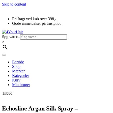
Skip to content
Fri fragt ved køb over 398,-
Gode anmeldelser på trustpilot
Søg varer...
×
Forside
Shop
Mærker
Kategorier
Kurv
Min bruger
Tilbud!
Echosline Argan Silk Spray –