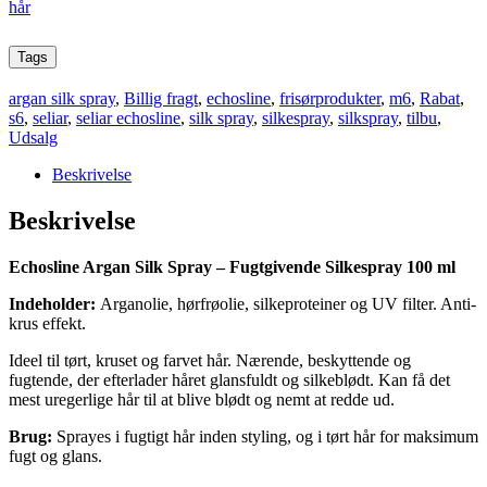
hår
Tags
argan silk spray
,
Billig fragt
,
echosline
,
frisørprodukter
,
m6
,
Rabat
,
s6
,
seliar
,
seliar echosline
,
silk spray
,
silkespray
,
silkspray
,
tilbu
,
Udsalg
Beskrivelse
Beskrivelse
Echosline Argan Silk Spray – Fugtgivende Silkespray 100 ml
Indeholder:
Arganolie, hørfrøolie, silkeproteiner og UV filter. Anti-
krus effekt.
Ideel til tørt, kruset og farvet hår. Nærende, beskyttende og
fugtende, der efterlader håret glansfuldt og silkeblødt. Kan få det
mest uregerlige hår til at blive blødt og nemt at redde ud.
Brug:
Sprayes i fugtigt hår inden styling, og i tørt hår for maksimum
fugt og glans.