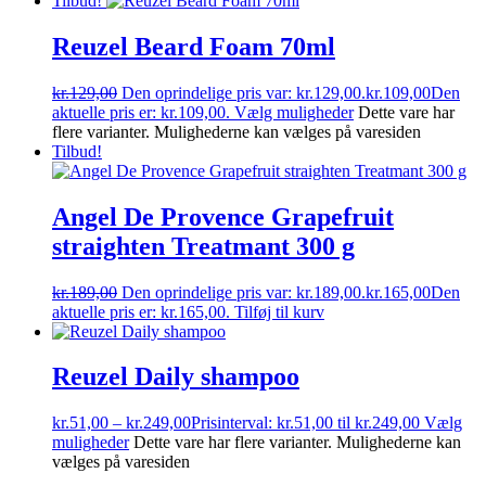
Tilbud!
Reuzel Beard Foam 70ml
kr.
129,00
Den oprindelige pris var: kr.129,00.
kr.
109,00
Den
aktuelle pris er: kr.109,00.
Vælg muligheder
Dette vare har
flere varianter. Mulighederne kan vælges på varesiden
Tilbud!
Angel De Provence Grapefruit
straighten Treatmant 300 g
kr.
189,00
Den oprindelige pris var: kr.189,00.
kr.
165,00
Den
aktuelle pris er: kr.165,00.
Tilføj til kurv
Reuzel Daily shampoo
kr.
51,00
–
kr.
249,00
Prisinterval: kr.51,00 til kr.249,00
Vælg
muligheder
Dette vare har flere varianter. Mulighederne kan
vælges på varesiden