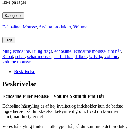
Ikke på lager
Kategorier
Echosline
,
Mousse
,
Styling produkter
,
Volume
Tags
billig echosline
,
Billig fragt
,
echosline
,
echosline mousse
,
fint hår
,
Rabat
,
seliar
,
seliar mousse
,
Til fint hår
,
Tilbud
,
Udsalg
,
volume
,
volume mousse
Beskrivelse
Beskrivelse
Echosline Filler Mousse – Volume Skum til Fint Hår
Echosline hårstyling er af høj kvalitet og indeholder kun de bedste
ingredienser, så du ikke skal bekymre dig om, hvad du kommer i
håret, når du styler det.
Vores hårstyling findes til alle typer hår, så du kan finde det produkt,