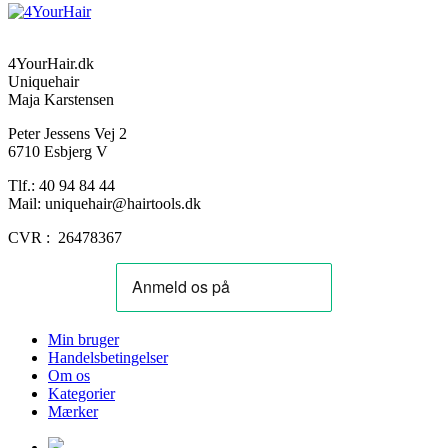
4YourHair.dk
Uniquehair
Maja Karstensen
Peter Jessens Vej 2
6710 Esbjerg V
Tlf.: 40 94 84 44
Mail: uniquehair@hairtools.dk
CVR : 26478367
Min bruger
Handelsbetingelser
Om os
Kategorier
Mærker