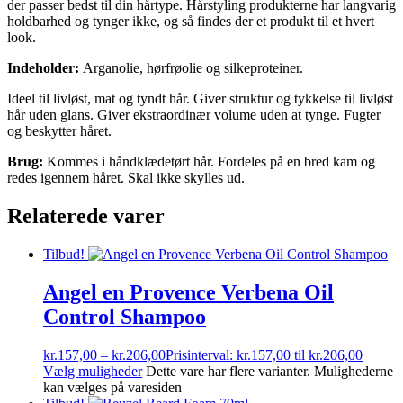
der passer bedst til din hårtype. Hårstyling produkterne har langvarig
holdbarhed og tynger ikke, og så findes der et produkt til et hvert
look.
Indeholder:
Arganolie, hørfrøolie og silkeproteiner.
Ideel til livløst, mat og tyndt hår. Giver struktur og tykkelse til livløst
hår uden glans. Giver ekstraordinær volume uden at tynge. Fugter
og beskytter håret.
Brug:
Kommes i håndklædetørt hår. Fordeles på en bred kam og
redes igennem håret. Skal ikke skylles ud.
Relaterede varer
Tilbud!
Angel en Provence Verbena Oil
Control Shampoo
kr.
157,00
–
kr.
206,00
Prisinterval: kr.157,00 til kr.206,00
Vælg muligheder
Dette vare har flere varianter. Mulighederne
kan vælges på varesiden