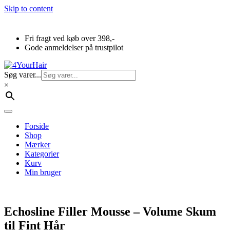
Skip to content
Fri fragt ved køb over 398,-
Gode anmeldelser på trustpilot
Søg varer...
×
Forside
Shop
Mærker
Kategorier
Kurv
Min bruger
Echosline Filler Mousse – Volume Skum
til Fint Hår