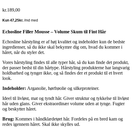
kr.
189,00
Echosline Filler Mousse – Volume Skum til Fint Hår
Echosline hårstyling er af høj kvalitet og indeholder kun de bedste
ingredienser, så du ikke skal bekymre dig om, hvad du kommer i
håret, når du styler det.
Vores hårstyling findes til alle typer hår, så du kan finde det produkt,
der passer bedst til din hårtype. Hårstyling produkterne har langvarig
holdbarhed og tynger ikke, og så findes der et produkt til et hvert
look.
Indeholder:
Arganolie, hørfrøolie og silkeproteiner.
Ideel til livløst, mat og tyndt hår. Giver struktur og tykkelse til livløst
hår uden glans. Giver ekstraordinær volume uden at tynge. Fugter
og beskytter håret.
Brug:
Kommes i håndklædetørt hår. Fordeles på en bred kam og
redes igennem håret. Skal ikke skylles ud.