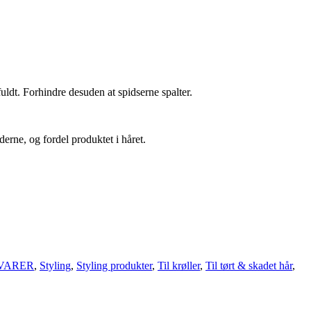
fuldt. Forhindre desuden at spidserne spalter.
derne, og fordel produktet i håret.
VARER
,
Styling
,
Styling produkter
,
Til krøller
,
Til tørt & skadet hår
,