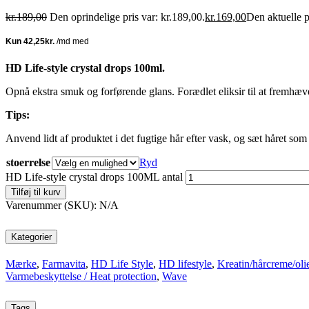
kr.
189,00
Den oprindelige pris var: kr.189,00.
kr.
169,00
Den aktuelle p
HD Life-style crystal drops 100ml.
Opnå ekstra smuk og forførende glans. Forædlet eliksir til at fremhæve h
Tips:
Anvend lidt af produktet i det fugtige hår efter vask, og sæt håret som
stoerrelse
Ryd
HD Life-style crystal drops 100ML antal
Tilføj til kurv
Varenummer (SKU):
N/A
Kategorier
Mærke
,
Farmavita
,
HD Life Style
,
HD lifestyle
,
Kreatin/hårcreme/oli
Varmebeskyttelse / Heat protection
,
Wave
Tags