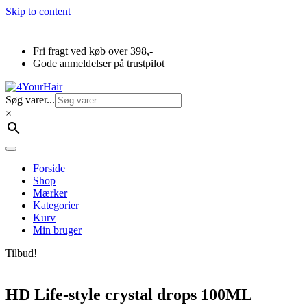
Skip to content
Fri fragt ved køb over 398,-
Gode anmeldelser på trustpilot
Søg varer...
×
Forside
Shop
Mærker
Kategorier
Kurv
Min bruger
Tilbud!
HD Life-style crystal drops 100ML