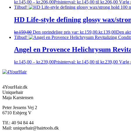
kr.
145,00
–
kr.
206,00
Prisinterval: kr.145,00 til kr.206,00
Vælg 
Tilbud!
HD Life-style defining glossy wax/stro
kr.
159,00
Den oprindelige pris var: kr.159,00.
kr.
139,00
Den aktu
Tilbud!
Angel en Provence Helichrysum Revital
kr.
145,00
–
kr.
239,00
Prisinterval: kr.145,00 til kr.239,00
Vælg 
4YourHair.dk
Uniquehair
Maja Karstensen
Peter Jessens Vej 2
6710 Esbjerg V
Tlf.: 40 94 84 44
Mail: uniquehair@hairtools.dk