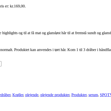
ris er: kr.169,00.
ighlights og til at få mat og glansløst hår til at fremstå sundt og glans
 normalt. Produktet kan anvendes i tørt hår. Kom 1 til 3 dråber i håndfla
edråber
,
Krøller
,
plejende
,
plejende produkter
,
Produkter
,
serum
,
SPOT