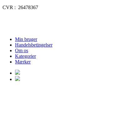
CVR : 26478367
Min bruger
Handelsbetingelser
Om os
Kategorier
Mærker