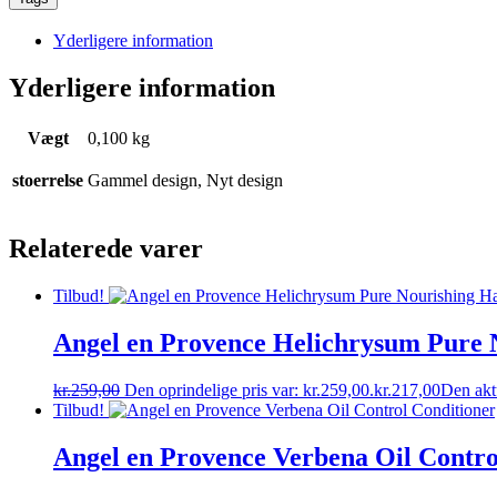
Yderligere information
Yderligere information
Vægt
0,100 kg
stoerrelse
Gammel design, Nyt design
Relaterede varer
Tilbud!
Angel en Provence Helichrysum Pure 
kr.
259,00
Den oprindelige pris var: kr.259,00.
kr.
217,00
Den aktu
Tilbud!
Angel en Provence Verbena Oil Contro