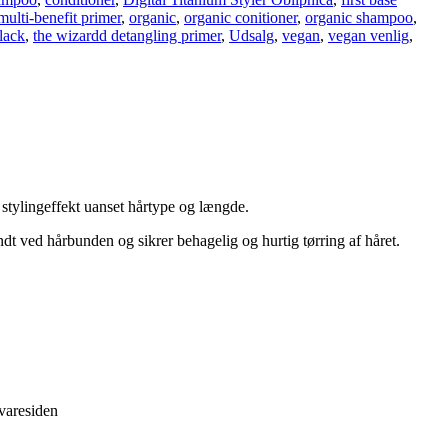
multi-benefit primer
,
organic
,
organic conitioner
,
organic shampoo
,
lack
,
the wizardd detangling primer
,
Udsalg
,
vegan
,
vegan venlig
,
stylingeffekt uanset hårtype og længde.
dt ved hårbunden og sikrer behagelig og hurtig tørring af håret.
 varesiden