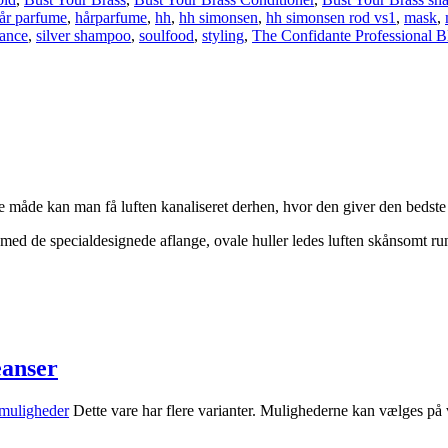
år parfume
,
hårparfume
,
hh
,
hh simonsen
,
hh simonsen rod vs1
,
mask
,
rance
,
silver shampoo
,
soulfood
,
styling
,
The Confidante Professional B
 måde kan man få luften kanaliseret derhen, hvor den giver den bedste 
 med de specialdesignede aflange, ovale huller ledes luften skånsomt run
eanser
muligheder
Dette vare har flere varianter. Mulighederne kan vælges på