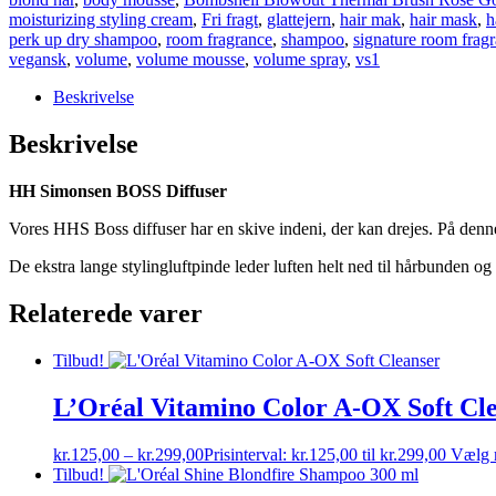
moisturizing styling cream
,
Fri fragt
,
glattejern
,
hair mak
,
hair mask
,
h
perk up dry shampoo
,
room fragrance
,
shampoo
,
signature room frag
vegansk
,
volume
,
volume mousse
,
volume spray
,
vs1
Beskrivelse
Beskrivelse
HH Simonsen BOSS Diffuser
Vores HHS Boss diffuser har en skive indeni, der kan drejes. På denne
De ekstra lange stylingluftpinde leder luften helt ned til hårbunden og
Relaterede varer
Tilbud!
L’Oréal Vitamino Color A-OX Soft Cl
kr.
125,00
–
kr.
299,00
Prisinterval: kr.125,00 til kr.299,00
Vælg 
Tilbud!