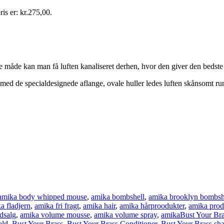
ris er: kr.275,00.
 måde kan man få luften kanaliseret derhen, hvor den giver den bedste 
 med de specialdesignede aflange, ovale huller ledes luften skånsomt run
amika body whipped mouse
,
amika bombshell
,
amika brooklyn bombsh
a fladjern
,
amika fri fragt
,
amika hair
,
amika hårproodukter
,
amika prod
dsalg
,
amika volume mousse
,
amika volume spray
,
amikaBust Your Br
old
,
Bust Your Brass
,
Bust Your Brass Conditioner
,
Bust Your Brass s