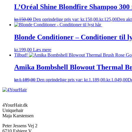
L’Oréal Shine Blondfire Shampoo 300
kr.
150,00
Den oprindelige pris var: kr.150,00.
kr.
125,00
Den aktu
Blonde Conditioner – Conditioner til l
kr.
199,00
Læs mere
Tilbud!
Amika Bombshell Blowout Thermal Br
kr.
1.189,00
Den oprindelige pris var: kr.1.189,00.
kr.
1.049,00
De
4YourHair.dk
Uniquehair
Maja Karstensen
Peter Jessens Vej 2
6710 Esbjerg V