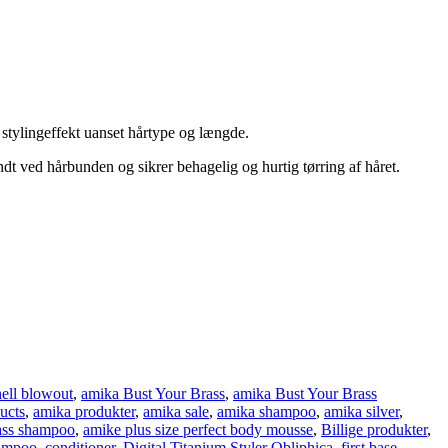
stylingeffekt uanset hårtype og længde.
dt ved hårbunden og sikrer behagelig og hurtig tørring af håret.
ell blowout
,
amika Bust Your Brass
,
amika Bust Your Brass
ucts
,
amika produkter
,
amika sale
,
amika shampoo
,
amika silver
,
ass shampoo
,
amike plus size perfect body mousse
,
Billige produkter
,
hampoo
,
conditioner
,
Digital Titanium Styler Obliphica
,
first base