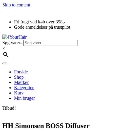
Skip to content
Fri fragt ved køb over 398,-
Gode anmeldelser på trustpilot
Søg varer...
×
Forside
Shop
Mærker
Kategorier
Kurv
Min bruger
Tilbud!
HH Simonsen BOSS Diffuser