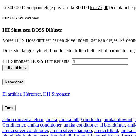
kr.
300,00
Den oprindelige pris var: kr.300,00.
kr.
275,00
Den aktuelle p
HH Simonsen BOSS Diffuser
Vores HHS Boss diffuser har en skive indeni, der kan drejes. På denne
De ekstra lange stylingluftpinde leder luften helt ned til hårbunden og
HH Simonsen BOSS Diffuser antal
Tilføj til kurv
Kategorier
El artikler
,
Hårtørrer
,
HH Simonsen
Tags
action universal elixir
,
amika
,
amika billig produkter
,
amika blowout
,
Conditioner
,
amika conditioner
,
amika conditioner til blondt hrår
,
amik
amika silver conditioner
,
amika silver shampoo
,
amika tilbud
,
amika u
blond hår
,
body mousse
,
Bombshell Blowout Thermal Brush Rose G