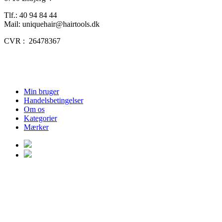
Tlf.: 40 94 84 44
Mail: uniquehair@hairtools.dk
CVR : 26478367
Min bruger
Handelsbetingelser
Om os
Kategorier
Mærker