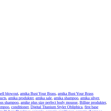
ell blowout
,
amika Bust Your Brass
,
amika Bust Your Brass
ucts
,
amika produkter
,
amika sale
,
amika shampoo
,
amika silver
,
ass shampoo
,
amike plus size perfect body mousse
,
Billige produkter
,
hampoo
,
conditioner
,
Digital Titanium Styler Obliphica
,
first base