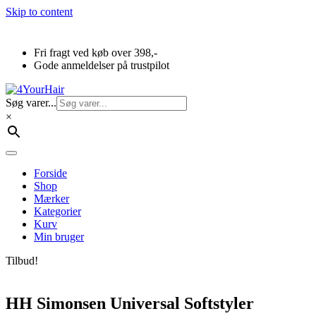
Skip to content
Fri fragt ved køb over 398,-
Gode anmeldelser på trustpilot
Søg varer...
×
Forside
Shop
Mærker
Kategorier
Kurv
Min bruger
Tilbud!
HH Simonsen Universal Softstyler