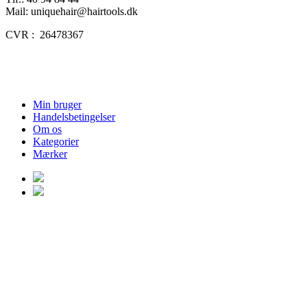
Mail: uniquehair@hairtools.dk
CVR : 26478367
Min bruger
Handelsbetingelser
Om os
Kategorier
Mærker