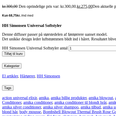
kr.
300,00
Den oprindelige pris var: kr.300,00.
kr.
275,00
Den aktuelle p
HH Simonsen Universal Softstyler
Denne diffuser passer på størstedelen af føntørrere uanset model.
Det unikke design leder luftstrømmen blidt ind i håret. Resultatet blive
HH Simonsen Universal Softstyler antal
Tilføj til kurv
Kategorier
El artikler
,
Hårtørrer
,
HH Simonsen
Tags
action universal elixir
,
amika
,
amika billig produkter
,
amika blowout
,
Conditioner
,
amika conditioner
,
amika conditioner til blondt hrår
,
amik
amika silver conditioner
,
amika silver shampoo
,
amika tilbud
,
amika u
blond hår
,
body mousse
,
Bombshell Blowout Thermal Brush Rose G