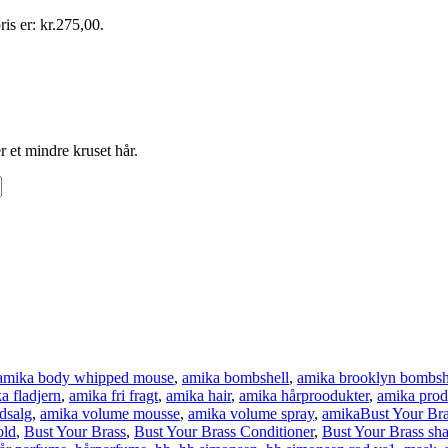
ris er: kr.275,00.
r et mindre kruset hår.
amika body whipped mouse
,
amika bombshell
,
amika brooklyn bombsh
a fladjern
,
amika fri fragt
,
amika hair
,
amika hårproodukter
,
amika prod
dsalg
,
amika volume mousse
,
amika volume spray
,
amikaBust Your Br
old
,
Bust Your Brass
,
Bust Your Brass Conditioner
,
Bust Your Brass s