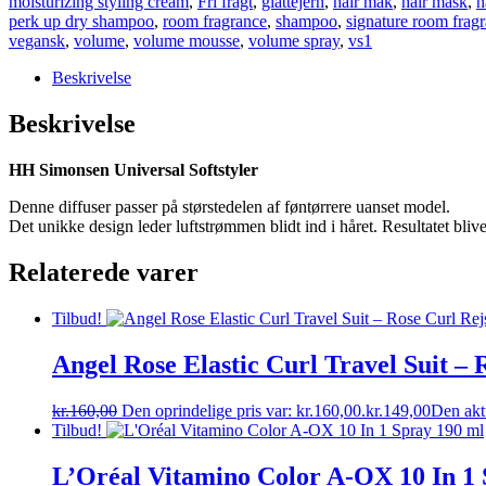
moisturizing styling cream
,
Fri fragt
,
glattejern
,
hair mak
,
hair mask
,
h
perk up dry shampoo
,
room fragrance
,
shampoo
,
signature room frag
vegansk
,
volume
,
volume mousse
,
volume spray
,
vs1
Beskrivelse
Beskrivelse
HH Simonsen Universal Softstyler
Denne diffuser passer på størstedelen af føntørrere uanset model.
Det unikke design leder luftstrømmen blidt ind i håret. Resultatet blive
Relaterede varer
Tilbud!
Angel Rose Elastic Curl Travel Suit – 
kr.
160,00
Den oprindelige pris var: kr.160,00.
kr.
149,00
Den aktu
Tilbud!
L’Oréal Vitamino Color A-OX 10 In 1 