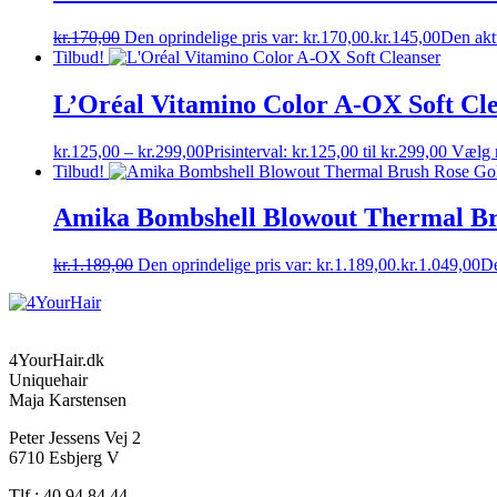
kr.
170,00
Den oprindelige pris var: kr.170,00.
kr.
145,00
Den aktu
Tilbud!
L’Oréal Vitamino Color A-OX Soft Cl
kr.
125,00
–
kr.
299,00
Prisinterval: kr.125,00 til kr.299,00
Vælg 
Tilbud!
Amika Bombshell Blowout Thermal Br
kr.
1.189,00
Den oprindelige pris var: kr.1.189,00.
kr.
1.049,00
De
4YourHair.dk
Uniquehair
Maja Karstensen
Peter Jessens Vej 2
6710 Esbjerg V
Tlf.: 40 94 84 44