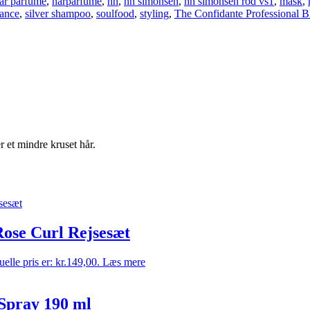
år parfume
,
hårparfume
,
hh
,
hh simonsen
,
hh simonsen rod vs1
,
mask
,
rance
,
silver shampoo
,
soulfood
,
styling
,
The Confidante Professional B
r et mindre kruset hår.
Rose Curl Rejsesæt
elle pris er: kr.149,00.
Læs mere
Spray 190 ml