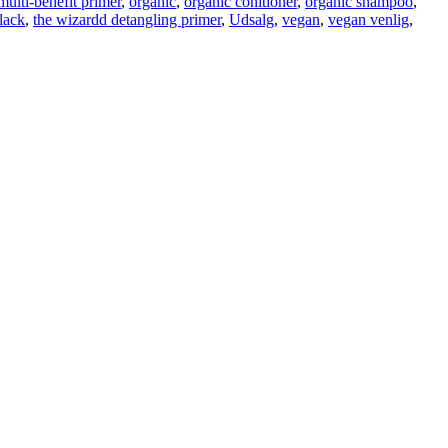
multi-benefit primer
,
organic
,
organic conitioner
,
organic shampoo
,
lack
,
the wizardd detangling primer
,
Udsalg
,
vegan
,
vegan venlig
,