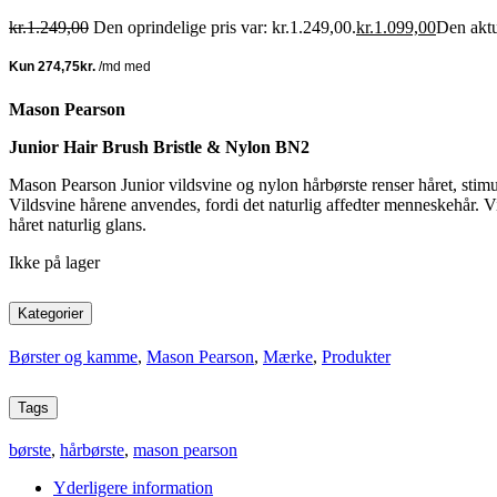
kr.
1.249,00
Den oprindelige pris var: kr.1.249,00.
kr.
1.099,00
Den aktue
Mason Pearson
Junior Hair Brush Bristle & Nylon BN2
Mason
Pearson Junior vildsvine og nylon hårbørste renser håret, st
Vildsvine hårene anvendes, fordi
det
naturlig
affedter
menneskehår.
V
håret naturlig glans.
Ikke på lager
Kategorier
Børster og kamme
,
Mason Pearson
,
Mærke
,
Produkter
Tags
børste
,
hårbørste
,
mason pearson
Yderligere information