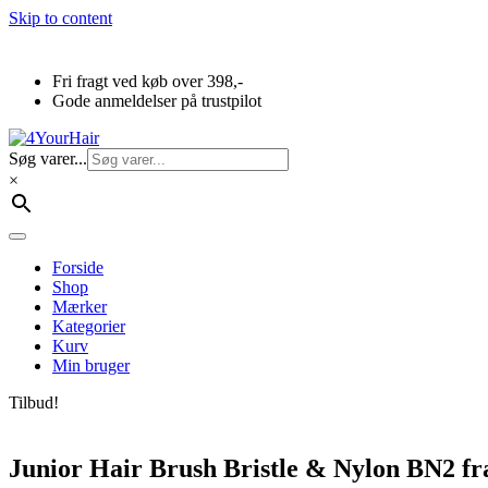
Skip to content
Fri fragt ved køb over 398,-
Gode anmeldelser på trustpilot
Søg varer...
×
Forside
Shop
Mærker
Kategorier
Kurv
Min bruger
Tilbud!
Junior Hair Brush Bristle & Nylon BN2 f