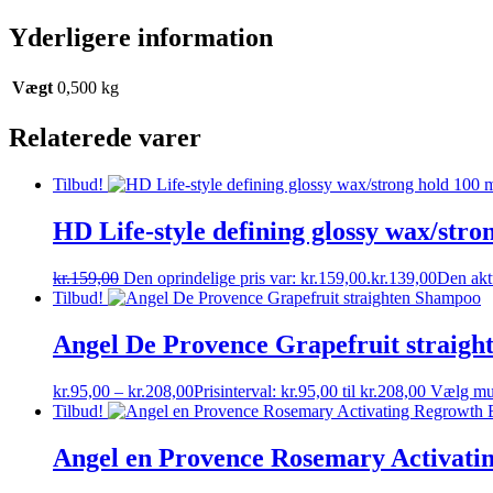
Yderligere information
Vægt
0,500 kg
Relaterede varer
Tilbud!
HD Life-style defining glossy wax/stro
kr.
159,00
Den oprindelige pris var: kr.159,00.
kr.
139,00
Den aktu
Tilbud!
Angel De Provence Grapefruit straig
kr.
95,00
–
kr.
208,00
Prisinterval: kr.95,00 til kr.208,00
Vælg mu
Tilbud!
Angel en Provence Rosemary Activatin