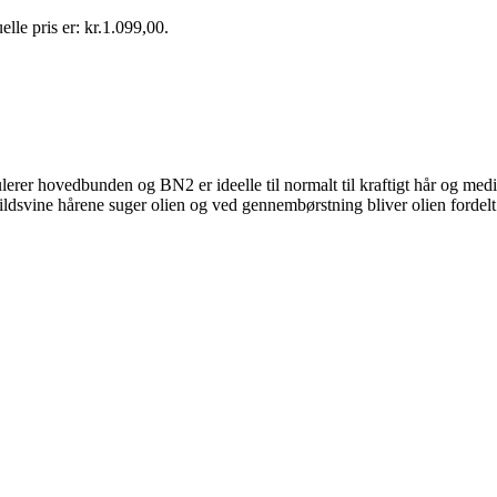
lle pris er: kr.1.099,00.
imulerer hovedbunden og BN2
er ideelle til
normalt til kraftigt hår og medi
ildsvine hårene suger olien og ved gennembørstning bliver olien fordelt