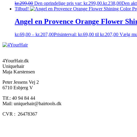
kr.
299,00
Den oprindelige pris var: kr.299,00.
kr.
238,00
Den aktu
Tilbud!
Angel en Provence Orange Flower Shi
kr.
69,00
–
kr.
207,00
Prisinterval: kr.69,00 til kr.207,00
Vælg mu
4YourHair.dk
Uniquehair
Maja Karstensen
Peter Jessens Vej 2
6710 Esbjerg V
Tlf.: 40 94 84 44
Mail: uniquehair@hairtools.dk
CVR : 26478367