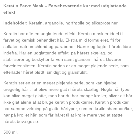
Keratin Farve Mask – Farvebevarende kur med udglattende
effekt
Indeholder:
Keratin, arganolie, hørfrøolie og silkeproteiner.
Keratin har ofte en udglattende effekt. Keratin mask er ideel til
farvet og kemisk behandlet hår. Ekstra mild formuleret, fri for
sulfater, natriumchlorid og parabener. Nærer og fugter hårets fibre
indefra. Har en udglattende effekt på hårets skællag, og
stabiliserer og beskytter farven samt glansen i håret. Bevarer
farveintensiteten. Keratin serien er en meget plejende serie, som
efterlader håret blødt, smidigt og glansfuldt.
Keratin serien er en meget plejende serie, som kan hjælpe
uregerlig hår til at blive mere glat i hårets skællag. Nogle hår typer
kan blive meget glatte, men har du har mange krøller, bliver dit hår
ikke glat alene af at bruge keratin produkterne. Keratin produkter,
har samme virkning på glatte hårtyper, som en krølle shampoo/kur,
har på krøllet hår, som får håret til at krølle mere ved at støtte
hårets bevægelse.
500 ml.