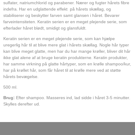
sulfater, natriumchlorid og parabener. Nærer og fugter hårets fibre
indefra. Har en udglattende effekt på hårets skællag, og
stabiliserer og beskytter farven samt glansen i håret. Bevarer
farveintensiteten. Keratin serien er en meget plejende serie, som
efterlader håret blødt, smidigt og glansfuldt.
Keratin serien er en meget plejende serie, som kan hjælpe
uregerlig hår til at blive mere glat i hårets skællag. Nogle hår typer
kan blive meget glatte, men har du har mange krøller, bliver dit hår
ikke glat alene af at bruge keratin produkterne. Keratin produkter,
har samme virkning på glatte hårtyper, som en krølle shampoo/kur,
har på krøllet hår, som får håret til at krølle mere ved at støtte
hårets bevægelse.
500 ml.
Brug:
Efter shampoo. Masseres ind, lad sidde i håret 3-5 minutter.
Skylles derefter ud.