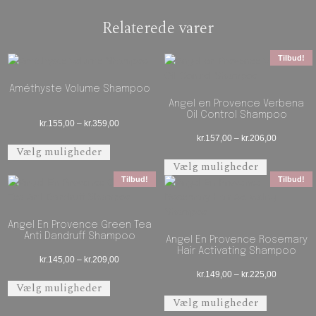
Relaterede varer
Tilbud!
Améthyste Volume Shampoo
Angel en Provence Verbena
Oil Control Shampoo
Prisinterval: kr.155,00 til kr.359,00
kr.
155,00
–
kr.
359,00
Prisinterva
kr.
157,00
–
kr.
206,00
Dette vare har flere varianter. Mulighederne 
Vælg muligheder
Dette vare 
Vælg muligheder
Tilbud!
Tilbud!
Angel En Provence Green Tea
Anti Dandruff Shampoo
Angel En Provence Rosemary
Hair Activating Shampoo
Prisinterval: kr.145,00 til kr.209,00
kr.
145,00
–
kr.
209,00
Prisinterva
kr.
149,00
–
kr.
225,00
Dette vare har flere varianter. Mulighederne 
Vælg muligheder
Dette vare 
Vælg muligheder