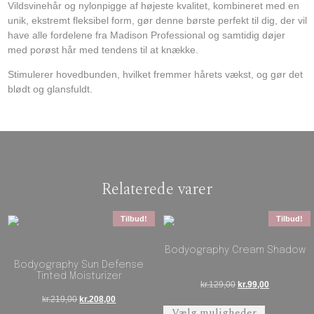
Vildsvinehår og nylonpigge af højeste kvalitet, kombineret med en
unik, ekstremt fleksibel form, gør denne børste perfekt til dig, der vil
have alle fordelene fra Madison Professional og samtidig døjer
med porøst hår med tendens til at knække.
Stimulerer hovedbunden, hvilket fremmer hårets vækst, og gør det
blødt og glansfuldt.
Relaterede varer
Tilbud!
Tilbud!
Bodyography Cream Shadow
Bodyography Sun Defense
Tinted Moisturizer
Den oprindelige pris
Den aktuelle
kr.
129,00
kr.
99,00
Den oprindelige pris var: kr.219,00.
Den aktuelle pris er: kr.208,00.
kr.
219,00
kr.
208,00
Dette vare 
Vælg muligheder