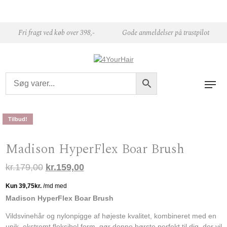
Skip to content
Fri fragt ved køb over 398,-
Gode anmeldelser på trustpilot
Tilbud!
Madison HyperFlex Boar Brush
Den oprindelige pris var: kr.179,00.
Den aktuelle pris er: kr.159,00.
kr.
179,00
kr.
159,00
Madison HyperFlex Boar Brush
Vildsvinehår og nylonpigge af højeste kvalitet, kombineret med en
unik, ekstremt fleksibel form, gør denne børste perfekt til dig, der vil