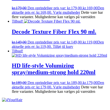
kr.
179,00
Den oprindelige pris var: kr.179,00.
kr.
169,00
Den
aktuelle pris er: kr.169,00.
Vælg muligheder
Dette vare har
flere varianter. Mulighederne kan vælges på varesiden
Tilbud!
Decode Texture Fiber Flex 90 ml.
kr.
149,00
Den oprindelige pris var: kr.149,00.
kr.
119,00
Den
aktuelle pris er: kr.119,00.
Tilføj til kurv
Tilbud!
HD life-style Volumizing
spray/medium-strong hold 220ml
kr.
189,00
Den oprindelige pris var: kr.189,00.
kr.
179,00
Den
aktuelle pris er: kr.179,00.
Vælg muligheder
Dette vare har
flere varianter. Mulighederne kan vælges på varesiden