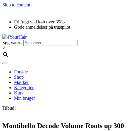
Skip to content
Fri fragt ved køb over 398,-
Gode anmeldelser på trustpilot
Søg varer...
×
Forside
Shop
Mærker
Kategorier
Kurv
Min bruger
Tilbud!
Montibello Decode Volume Roots up 300