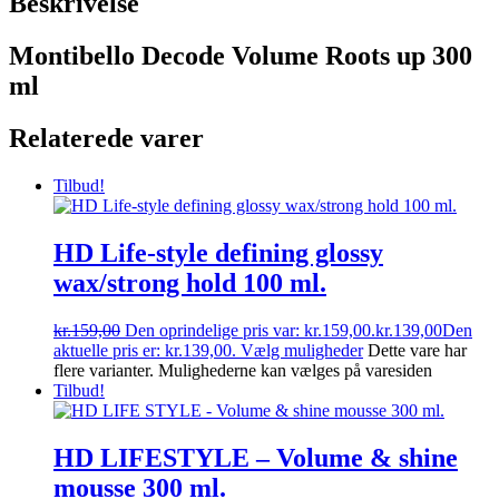
Beskrivelse
Montibello Decode Volume Roots up 300
ml
Relaterede varer
Tilbud!
HD Life-style defining glossy
wax/strong hold 100 ml.
kr.
159,00
Den oprindelige pris var: kr.159,00.
kr.
139,00
Den
aktuelle pris er: kr.139,00.
Vælg muligheder
Dette vare har
flere varianter. Mulighederne kan vælges på varesiden
Tilbud!
HD LIFESTYLE – Volume & shine
mousse 300 ml.