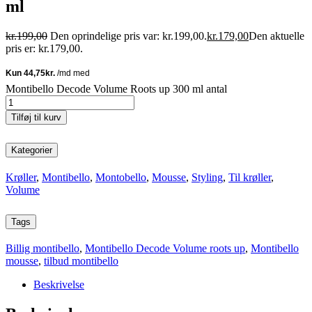
ml
kr.
199,00
Den oprindelige pris var: kr.199,00.
kr.
179,00
Den aktuelle
pris er: kr.179,00.
Montibello Decode Volume Roots up 300 ml antal
Tilføj til kurv
Kategorier
Krøller
,
Montibello
,
Montobello
,
Mousse
,
Styling
,
Til krøller
,
Volume
Tags
Billig montibello
,
Montibello Decode Volume roots up
,
Montibello
mousse
,
tilbud montibello
Beskrivelse