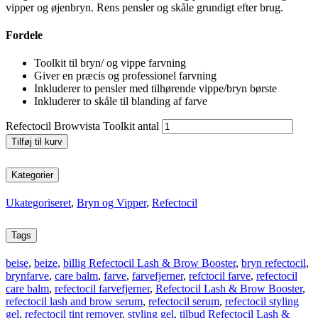
vipper og øjenbryn. Rens pensler og skåle grundigt efter brug.
Fordele
Toolkit til bryn/ og vippe farvning
Giver en præcis og professionel farvning
Inkluderer to pensler med tilhørende vippe/bryn børste
Inkluderer to skåle til blanding af farve
Refectocil Browvista Toolkit antal
Tilføj til kurv
Kategorier
Ukategoriseret
,
Bryn og Vipper
,
Refectocil
Tags
beise
,
beize
,
billig Refectocil Lash & Brow Booster
,
bryn refectocil
,
brynfarve
,
care balm
,
farve
,
farvefjerner
,
refctocil farve
,
refectocil
care balm
,
refectocil farvefjerner
,
Refectocil Lash & Brow Booster
,
refectocil lash and brow serum
,
refectocil serum
,
refectocil styling
gel
,
refectocil tint remover
,
styling gel
,
tilbud Refectocil Lash &