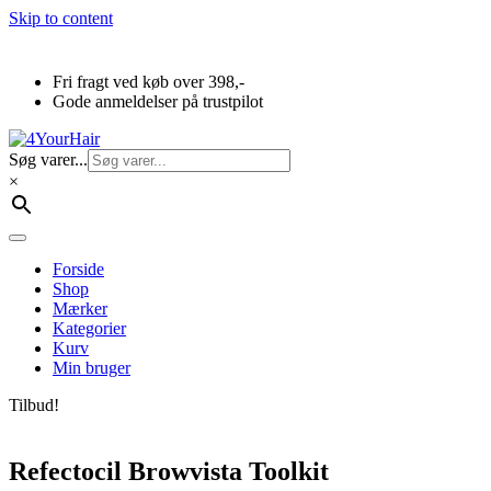
Skip to content
Fri fragt ved køb over 398,-
Gode anmeldelser på trustpilot
Søg varer...
×
Forside
Shop
Mærker
Kategorier
Kurv
Min bruger
Tilbud!
Refectocil Browvista Toolkit