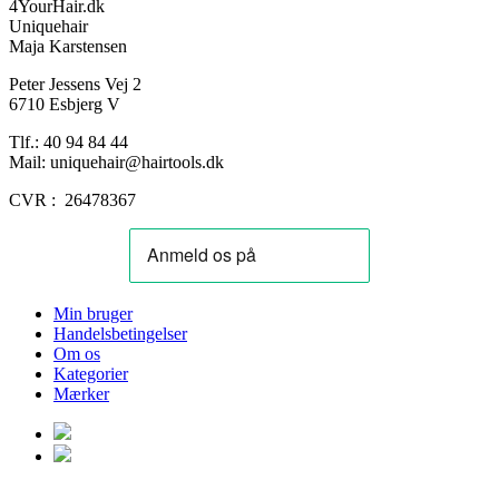
4YourHair.dk
Uniquehair
Maja Karstensen
Peter Jessens Vej 2
6710 Esbjerg V
Tlf.: 40 94 84 44
Mail: uniquehair@hairtools.dk
CVR : 26478367
Min bruger
Handelsbetingelser
Om os
Kategorier
Mærker