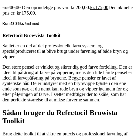
kr.
200,00
Den oprindelige pris var: kr.200,00.
kr.
175,00
Den aktuelle
pris er: kr.175,00.
Refectocil Browvista Toolkit
Sættet er en del af det professionelle farvesystem, og
specialproduceret til at blive brugt under farvning af både bryn og
vipper.
Den store pensel er vinklet og sikrer dig god farve fordeling. Den er
ideel til påføring af farve på vipperne, mens den lille hårde pensel er
ideel til farvepåføring på brynene. Begge pensler er lavet af
syntetiske hår. De er udstyret med en bryn/vippe børste i den ene
ende som gør, at du nemt kan rede bryn og vipper igennem før og
efter påføringen af farve. I sættet medfølger der to skåle, som har
den perfekte størrelse til at mikse farverne sammen.
Sådan bruger du Refectocil Browista
Toolkit
Brug dette toolkit til at sikre en præcis og professionel farvning af