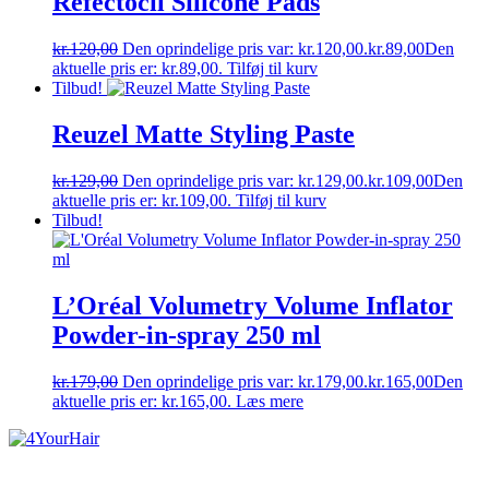
Refectocil Silicone Pads
kr.
120,00
Den oprindelige pris var: kr.120,00.
kr.
89,00
Den
aktuelle pris er: kr.89,00.
Tilføj til kurv
Tilbud!
Reuzel Matte Styling Paste
kr.
129,00
Den oprindelige pris var: kr.129,00.
kr.
109,00
Den
aktuelle pris er: kr.109,00.
Tilføj til kurv
Tilbud!
L’Oréal Volumetry Volume Inflator
Powder-in-spray 250 ml
kr.
179,00
Den oprindelige pris var: kr.179,00.
kr.
165,00
Den
aktuelle pris er: kr.165,00.
Læs mere