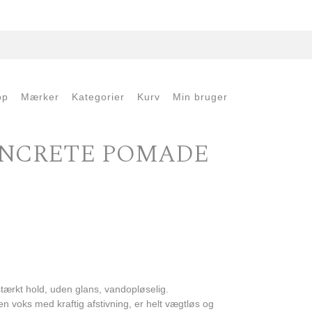
op
Mærker
Kategorier
Kurv
Min bruger
ONCRETE POMADE
 pris var: kr.369,00.
tuelle pris er: kr.289,00.
ærkt hold, uden glans, vandopløselig.
n voks med kraftig afstivning, er helt vægtløs og