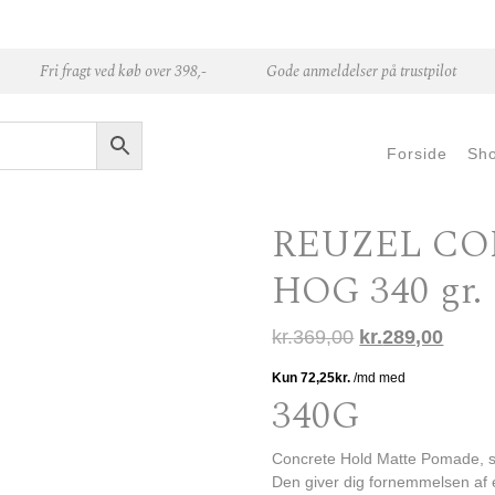
Fri fragt ved køb over 398,-
Gode anmeldelser på trustpilot
Forside
Sh
REUZEL C
HOG 340 gr.
Den oprindelige
Den ak
kr.
369,00
kr.
289,00
340G
Concrete Hold Matte Pomade, st
Den giver dig fornemmelsen af e