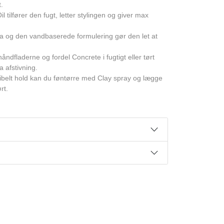
t.
tilfører den fugt, letter stylingen og giver max
cola og den vandbaserede formulering gør den let at
dfladerne og fordel Concrete i fugtigt eller tørt
a afstivning.
sibelt hold kan du føntørre med Clay spray og lægge
rt.