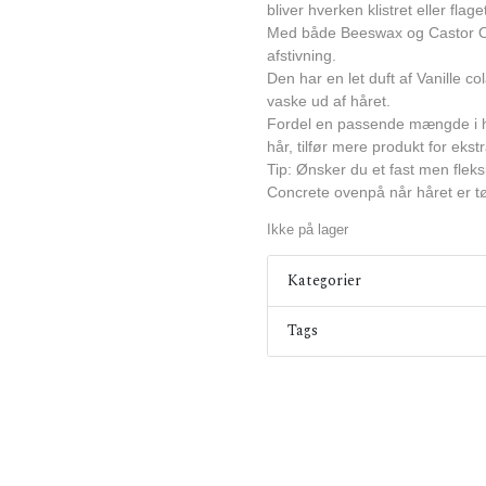
bliver hverken klistret eller flage
Med både Beeswax og Castor Oil 
afstivning.
Den har en let duft af Vanille 
vaske ud af håret.
Fordel en passende mængde i hån
hår, tilfør mere produkt for ekstr
Tip: Ønsker du et fast men flek
Concrete ovenpå når håret er tø
Ikke på lager
Kategorier
Tags