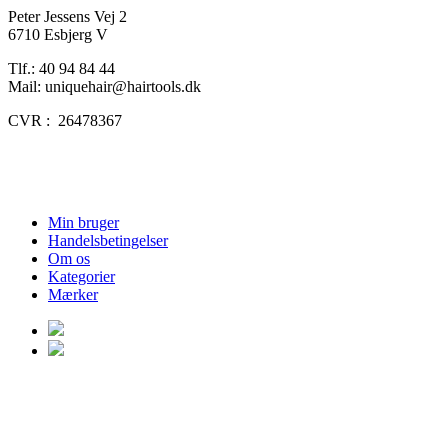
Peter Jessens Vej 2
6710 Esbjerg V
Tlf.: 40 94 84 44
Mail: uniquehair@hairtools.dk
CVR : 26478367
Min bruger
Handelsbetingelser
Om os
Kategorier
Mærker