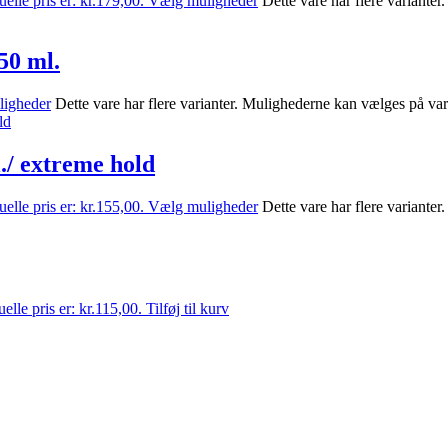
elle pris er: kr.179,00.
Vælg muligheder
Dette vare har flere variante
50 ml.
igheder
Dette vare har flere varianter. Mulighederne kan vælges på va
l./ extreme hold
elle pris er: kr.155,00.
Vælg muligheder
Dette vare har flere variante
elle pris er: kr.115,00.
Tilføj til kurv