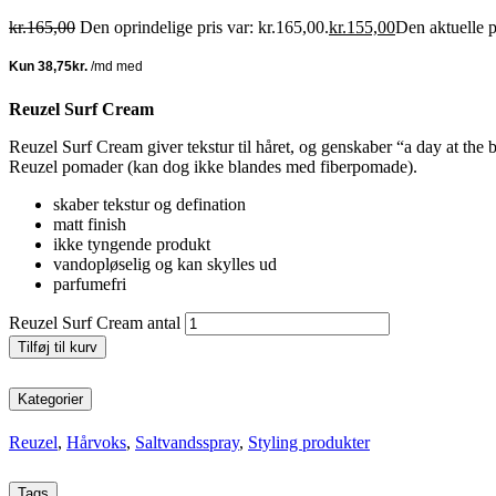
kr.
165,00
Den oprindelige pris var: kr.165,00.
kr.
155,00
Den aktuelle p
Reuzel Surf Cream
Reuzel Surf Cream giver tekstur til håret, og genskaber “a day at the 
Reuzel pomader (kan dog ikke blandes med fiberpomade).
skaber tekstur og defination
matt finish
ikke tyngende produkt
vandopløselig og kan skylles ud
parfumefri
Reuzel Surf Cream antal
Tilføj til kurv
Kategorier
Reuzel
,
Hårvoks
,
Saltvandsspray
,
Styling produkter
Tags