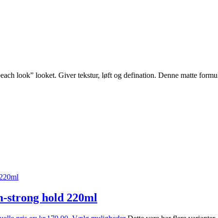
beach look” looket. Giver tekstur, løft og defination. Denne matte form
m-strong hold 220ml