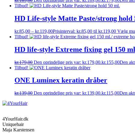
kr.
189,00
Den oprindelige pris var: kr.189,00.
kr.
179,00
Den aktu
Tilbud!
HD Life-style Matte Paste/strong hold 
kr.
85,00
–
kr.
119,00
Prisinterval: kr.85,00 til kr.119,00
Vælg mul
Tilbud!
HD life-style Extreme fixing gel 150 m
kr.
179,00
Den oprindelige pris var: kr.179,00.
kr.
155,00
Den aktu
Tilbud!
ONE Luminex keratin dråber
kr.
139,00
Den oprindelige pris var: kr.139,00.
kr.
115,00
Den aktu
4YourHair.dk
Uniquehair
Maja Karstensen