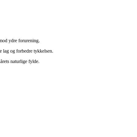
 mod ydre forurening.
e lag og forbedre tykkelsen.
rets naturlige fylde.