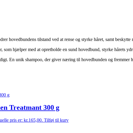
rer hovedbundens tilstand ved at rense og styrke håret, samt beskytte
er, som hjælper med at opretholde en sund hovedbund, styrke hårets ydr
idigt. En unik shampoo, der giver næring til hovedbunden og fremmer hå
ten Treatmant 300 g
elle pris er: kr.165,00.
Tilføj til kurv