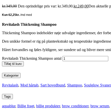
kr.
349,00
Den oprindelige pris var: kr.349,00.
kr.
249,00
Den aktuelle p
Revitalash Thickening Shampoo
Thickening Shampoo indeholder nøje udvalgte ingredienser, der forbed
Den unikke formel er rig på planteekstrakt og terapeutiske ingrediens
Håret forvandles og føles fyldigere, ser sundere ud og bliver mere sm
Revitalash Thickening Shampoo antal
Tilføj til kurv
Kategorier
Revitalash
,
Mod hårtab
,
Sart hovedbund
,
Shampoo
,
Soulglow Svanemæ
Tags
aquablur
,
Billig fragt
,
billig produkter
,
brow conditioner
,
brow serum
,