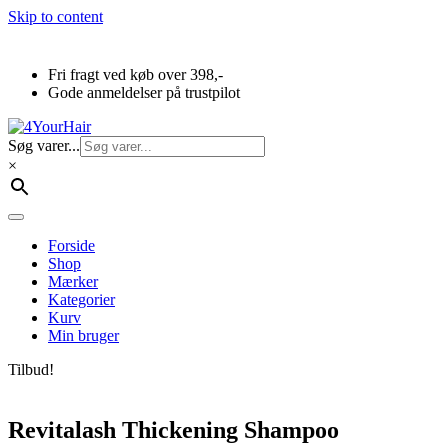
Skip to content
Fri fragt ved køb over 398,-
Gode anmeldelser på trustpilot
Søg varer...
×
Forside
Shop
Mærker
Kategorier
Kurv
Min bruger
Tilbud!
Revitalash Thickening Shampoo