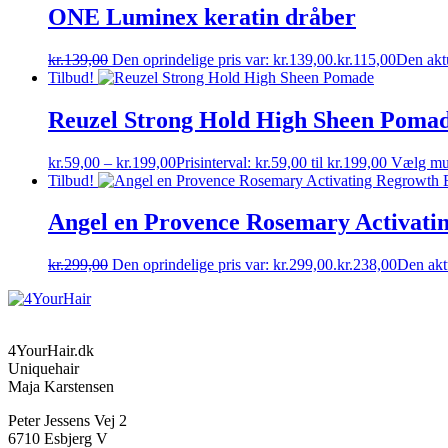
ONE Luminex keratin dråber
kr.
139,00
Den oprindelige pris var: kr.139,00.
kr.
115,00
Den aktu
Tilbud!
Reuzel Strong Hold High Sheen Poma
kr.
59,00
–
kr.
199,00
Prisinterval: kr.59,00 til kr.199,00
Vælg mu
Tilbud!
Angel en Provence Rosemary Activatin
kr.
299,00
Den oprindelige pris var: kr.299,00.
kr.
238,00
Den aktu
4YourHair.dk
Uniquehair
Maja Karstensen
Peter Jessens Vej 2
6710 Esbjerg V