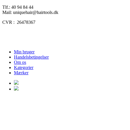
Tlf.: 40 94 84 44
Mail: uniquehair@hairtools.dk
CVR : 26478367
Min bruger
Handelsbetingelser
Om os
Kategorier
Mærker