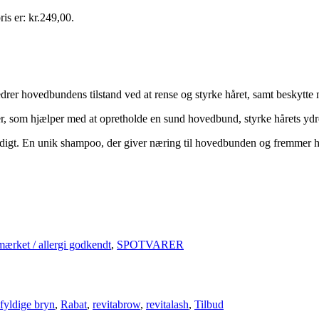
ris er: kr.249,00.
rer hovedbundens tilstand ved at rense og styrke håret, samt beskytte
er, som hjælper med at opretholde en sund hovedbund, styrke hårets ydr
idigt. En unik shampoo, der giver næring til hovedbunden og fremmer hå
rket / allergi godkendt
,
SPOTVARER
fyldige bryn
,
Rabat
,
revitabrow
,
revitalash
,
Tilbud