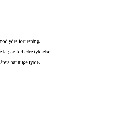
 mod ydre forurening.
e lag og forbedre tykkelsen.
rets naturlige fylde.