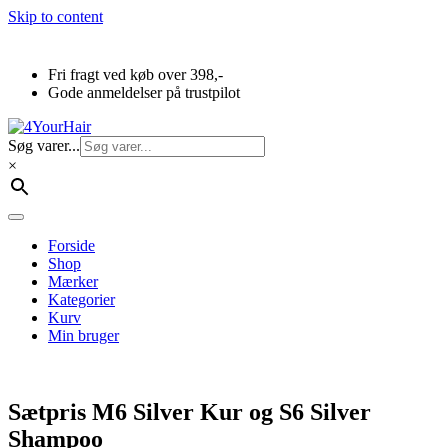
Skip to content
Fri fragt ved køb over 398,-
Gode anmeldelser på trustpilot
Søg varer...
×
Forside
Shop
Mærker
Kategorier
Kurv
Min bruger
Sætpris M6 Silver Kur og S6 Silver
Shampoo