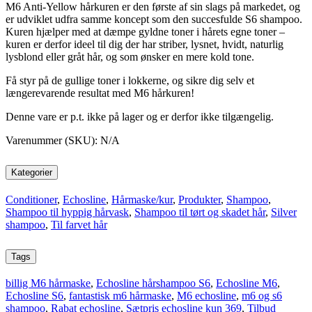
M6 Anti-Yellow hårkuren er den første af sin slags på markedet, og
er udviklet udfra samme koncept som den succesfulde S6 shampoo.
Kuren hjælper med at dæmpe gyldne toner i hårets egne toner –
kuren er derfor ideel til dig der har striber, lysnet, hvidt, naturlig
lysblond eller gråt hår, og som ønsker en mere kold tone.
Få styr på de gullige toner i lokkerne, og sikre dig selv et
længerevarende resultat med M6 hårkuren!
Denne vare er p.t. ikke på lager og er derfor ikke tilgængelig.
Varenummer (SKU):
N/A
Kategorier
Conditioner
,
Echosline
,
Hårmaske/kur
,
Produkter
,
Shampoo
,
Shampoo til hyppig hårvask
,
Shampoo til tørt og skadet hår
,
Silver
shampoo
,
Til farvet hår
Tags
billig M6 hårmaske
,
Echosline hårshampoo S6
,
Echosline M6
,
Echosline S6
,
fantastisk m6 hårmaske
,
M6 echosline
,
m6 og s6
shampoo
,
Rabat echosline
,
Sætpris echosline kun 369
,
Tilbud