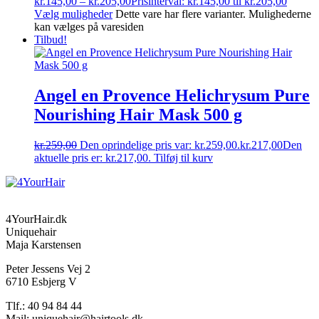
kr.
145,00
–
kr.
205,00
Prisinterval: kr.145,00 til kr.205,00
Vælg muligheder
Dette vare har flere varianter. Mulighederne
kan vælges på varesiden
Tilbud!
Angel en Provence Helichrysum Pure
Nourishing Hair Mask 500 g
kr.
259,00
Den oprindelige pris var: kr.259,00.
kr.
217,00
Den
aktuelle pris er: kr.217,00.
Tilføj til kurv
4YourHair.dk
Uniquehair
Maja Karstensen
Peter Jessens Vej 2
6710 Esbjerg V
Tlf.: 40 94 84 44
Mail: uniquehair@hairtools.dk