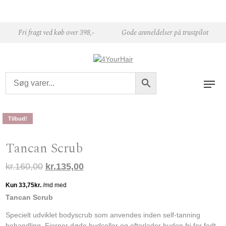
Skip to content
Fri fragt ved køb over 398,-
Gode anmeldelser på trustpilot
Tilbud!
Tancan Scrub
Den oprindelige pris var: kr.160,00.
Den aktuelle pris er: kr.135,00.
kr.
160,00
kr.
135,00
Tancan Scrub
Specielt udviklet bodyscrub som anvendes inden self-tanning
behandling. Fjerner døde hudceller og efterlader huden fri for fedt