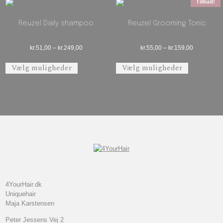
Tilbud!
Reuzel Daily shampoo
Reuzel Grooming Tonic
Prisinterval: kr.51,00 til kr.249,00
Prisinterval
kr.
51,00
–
kr.
249,00
kr.
55,00
–
kr.
159,00
Dette vare har flere varianter. Mulighederne 
Dette vare 
Vælg muligheder
Vælg muligheder
4YourHair.dk
Uniquehair
Maja Karstensen
Peter Jessens Vej 2