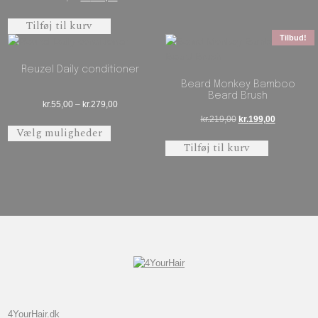
Tilføj til kurv
Tilbud!
Reuzel Daily conditioner
Beard Monkey Bamboo
Beard Brush
Prisinterval: kr.55,00 til kr.279,00
kr.
55,00
–
kr.
279,00
Den oprindelige pris 
Den aktuell
kr.
219,00
kr.
199,00
Dette vare har flere varianter. Mulighederne 
Vælg muligheder
Tilføj til kurv
4YourHair.dk