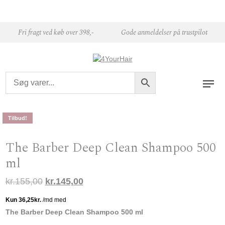
Skip to content
Fri fragt ved køb over 398,-
Gode anmeldelser på trustpilot
Tilbud!
The Barber Deep Clean Shampoo 500
ml
Den oprindelige pris var: kr.155,00.
Den aktuelle pris er: kr.145,00.
kr.
155,00
kr.
145,00
The Barber Deep Clean Shampoo 500 ml