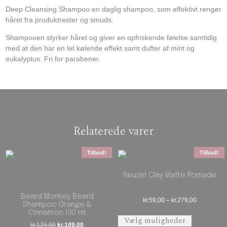
Deep Cleansing Shampoo en daglig shampoo, som effektivt rengør
håret fra produktrester og smuds.
Shampooen styrker håret og giver en opfriskende følelse samtidig
med at den har en let kølende effekt samt dufter af mint og
eukalyptus. Fri for parabener.
Relaterede varer
Tilbud!
Tilbud!
Reuzel Clay Matte Pomade
Beard Monkey Beard
Prisinterval
kr.
59,00
–
kr.
279,00
Shampoo Orange &
Dette vare 
Cinnamon 100 ml
Vælg muligheder
Den oprindelige pris var: kr.129,00.
Den aktuelle pris er: kr.109,00.
kr.
129,00
kr.
109,00