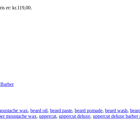
is er: kr.119,00.
 Barber
moustache wax
,
beard oil
,
beard paste
,
beard pomade
,
beard wash
,
bear
rber moustache wax
,
uppercut
,
uppercut deluxe
,
uppercut deluxe barber