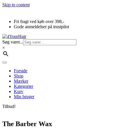
Skip to content
Fri fragt ved køb over 398,-
Gode anmeldelser på trustpilot
Søg varer...
×
Forside
Shop
Mærker
Kategorier
Kurv
Min bruger
Tilbud!
The Barber Wax