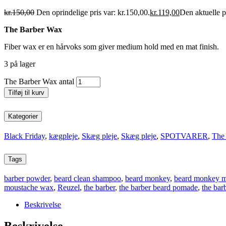
kr.
150,00
Den oprindelige pris var: kr.150,00.
kr.
119,00
Den aktuelle pr
The Barber Wax
Fiber wax er en hårvoks som giver medium hold med en mat finish.
3 på lager
The Barber Wax antal
Tilføj til kurv
Kategorier
Black Friday
,
kægpleje
,
Skæg pleje
,
Skæg pleje
,
SPOTVARER
,
The
Tags
barber powder
,
beard clean shampoo
,
beard monkey
,
beard monkey 
moustache wax
,
Reuzel
,
the barber
,
the barber beard pomade
,
the ba
Beskrivelse