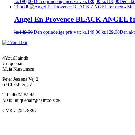
kr.
189,00
Den oprindelige pris var: kr.189,00.
kr.
119,00
Den aktu
Tilbud!
Angel En Provence BLACK ANGEL for
kr.
149,00
Den oprindelige pris var: kr.149,00.
kr.
129,00
Den aktu
4YourHair.dk
Uniquehair
Maja Karstensen
Peter Jessens Vej 2
6710 Esbjerg V
Tlf.: 40 94 84 44
Mail: uniquehair@hairtools.dk
CVR : 26478367