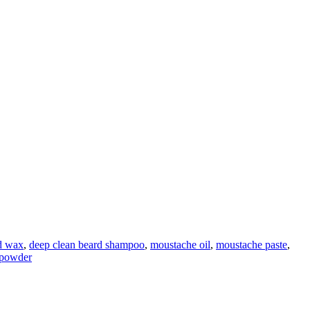
d wax
,
deep clean beard shampoo
,
moustache oil
,
moustache paste
,
 powder