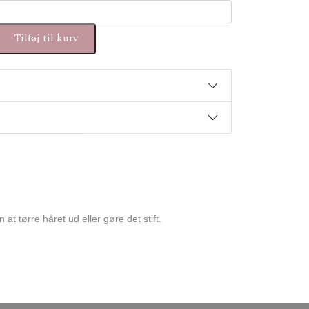
e antal
Tilføj til kurv
 tørre håret ud eller gøre det stift.