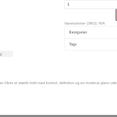
Uppercut Deluxe Deluxe Pomad
Varenummer (SKU):
N/A
Kategorier
Tags
on
året et stærkt hold med kontrol, definition og en moderat glans uden at