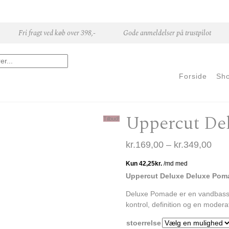
Fri fragt ved køb over 398,-
Gode anmeldelser på trustpilot
Forside
Sh
Uppercut De
Tilbud!
Pris
kr.
169,00
–
kr.
349,00
Uppercut Deluxe Deluxe Po
Deluxe Pomade er en vandbasse
kontrol, definition og en moderat
stoerrelse