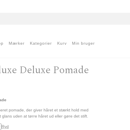
op
Mærker
Kategorier
Kurv
Min bruger
luxe Deluxe Pomade
interval: kr.169,00 til kr.349,00
made
ret pomade, der giver håret et stærkt hold med
 glans uden at tørre håret ud eller gøre det stift.
Ryd