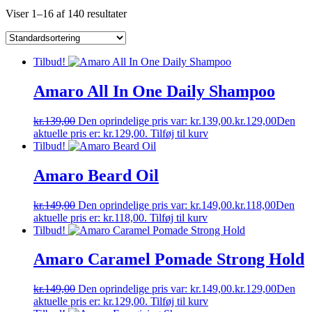
Viser 1–16 af 140 resultater
Tilbud!
Amaro All In One Daily Shampoo
kr.
139,00
Den oprindelige pris var: kr.139,00.
kr.
129,00
Den
aktuelle pris er: kr.129,00.
Tilføj til kurv
Tilbud!
Amaro Beard Oil
kr.
149,00
Den oprindelige pris var: kr.149,00.
kr.
118,00
Den
aktuelle pris er: kr.118,00.
Tilføj til kurv
Tilbud!
Amaro Caramel Pomade Strong Hold
kr.
149,00
Den oprindelige pris var: kr.149,00.
kr.
129,00
Den
aktuelle pris er: kr.129,00.
Tilføj til kurv