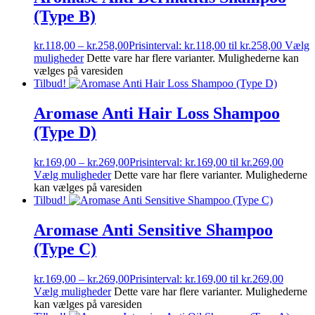
(Type B)
kr.
118,00
–
kr.
258,00
Prisinterval: kr.118,00 til kr.258,00
Vælg
muligheder
Dette vare har flere varianter. Mulighederne kan
vælges på varesiden
Tilbud!
Aromase Anti Hair Loss Shampoo
(Type D)
kr.
169,00
–
kr.
269,00
Prisinterval: kr.169,00 til kr.269,00
Vælg muligheder
Dette vare har flere varianter. Mulighederne
kan vælges på varesiden
Tilbud!
Aromase Anti Sensitive Shampoo
(Type C)
kr.
169,00
–
kr.
269,00
Prisinterval: kr.169,00 til kr.269,00
Vælg muligheder
Dette vare har flere varianter. Mulighederne
kan vælges på varesiden