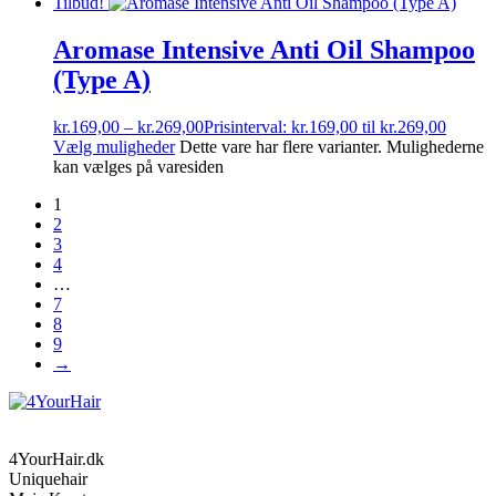
Tilbud!
Aromase Intensive Anti Oil Shampoo
(Type A)
kr.
169,00
–
kr.
269,00
Prisinterval: kr.169,00 til kr.269,00
Vælg muligheder
Dette vare har flere varianter. Mulighederne
kan vælges på varesiden
1
2
3
4
…
7
8
9
→
4YourHair.dk
Uniquehair