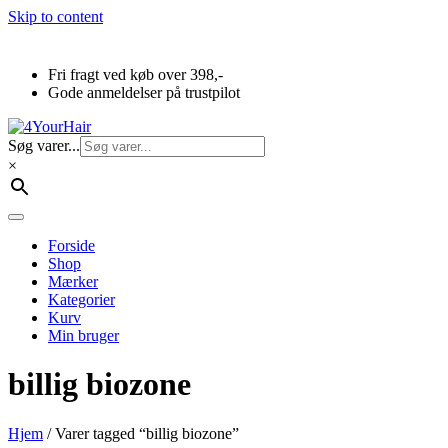
Skip to content
Fri fragt ved køb over 398,-
Gode anmeldelser på trustpilot
Søg varer...
×
Forside
Shop
Mærker
Kategorier
Kurv
Min bruger
billig biozone
Hjem
/ Varer tagged “billig biozone”