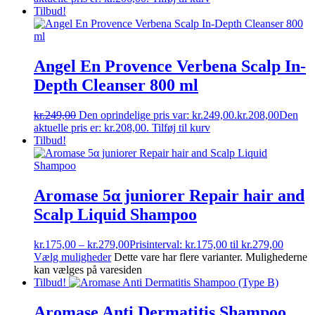
Tilbud!
Angel En Provence Verbena Scalp In-
Depth Cleanser 800 ml
kr.
249,00
Den oprindelige pris var: kr.249,00.
kr.
208,00
Den
aktuelle pris er: kr.208,00.
Tilføj til kurv
Tilbud!
Aromase 5α juniorer Repair hair and
Scalp Liquid Shampoo
kr.
175,00
–
kr.
279,00
Prisinterval: kr.175,00 til kr.279,00
Vælg muligheder
Dette vare har flere varianter. Mulighederne
kan vælges på varesiden
Tilbud!
Aromase Anti Dermatitis Shampoo