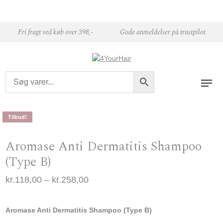
Skip to content
Fri fragt ved køb over 398,-
Gode anmeldelser på trustpilot
Tilbud!
Aromase Anti Dermatitis Shampoo
(Type B)
Prisinterval: kr.118,00 til kr.258,00
kr.
118,00
–
kr.
258,00
Aromase Anti Dermatitis Shampoo (Type B)