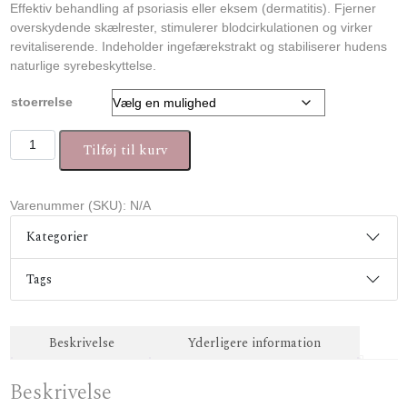
Effektiv behandling af psoriasis eller eksem (dermatitis). Fjerner
overskydende skælrester, stimulerer blodcirkulationen og virker
revitaliserende. Indeholder ingefærekstrakt og stabiliserer hudens
naturlige syrebeskyttelse.
stoerrelse
Aromase Anti Dermatitis Shampoo (Type B) antal
Tilføj til kurv
Varenummer (SKU):
N/A
Kategorier
Tags
Beskrivelse
Yderligere information
Beskrivelse