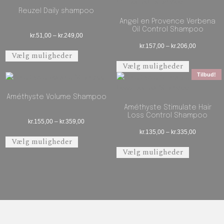
Reuzel Daily shampoo
Angel en Provence Verbena
Oil Control Shampoo
Prisinterval: kr.51,00 til kr.249,00
kr.
51,00
–
kr.
249,00
Prisinterva
kr.
157,00
–
kr.
206,00
Dette vare har flere varianter. Mulighederne 
Vælg muligheder
Dette vare 
Vælg muligheder
Tilbud!
Améthyste Volume Shampoo
Améthyste Stimulate Hair
Loss Control Shampoo
Prisinterval: kr.155,00 til kr.359,00
kr.
155,00
–
kr.
359,00
Prisinterva
kr.
135,00
–
kr.
335,00
Dette vare har flere varianter. Mulighederne 
Vælg muligheder
Dette vare 
Vælg muligheder