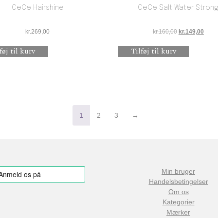
CeCe Hairshine
CeCe Salt Water Stron
.
Den oprindelige
Den a
kr.
269,00
kr.
160,00
kr.
149,00
føj til kurv
Tilføj til kurv
1
2
3
→
Min bruger
Handelsbetingelser
Om os
Kategorier
Mærker