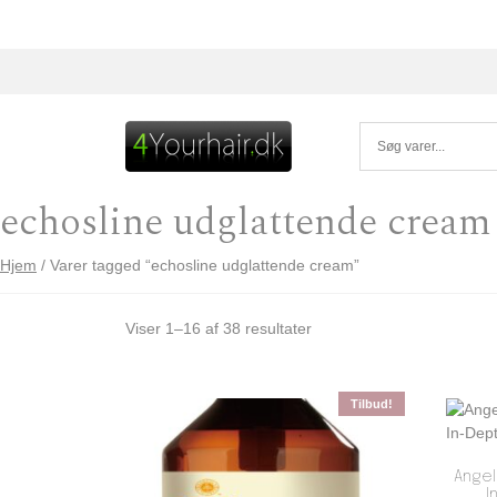
Skip to content
echosline udglattende cream
Hjem
/ Varer tagged “echosline udglattende cream”
Viser 1–16 af 38 resultater
Tilbud!
Angel
I