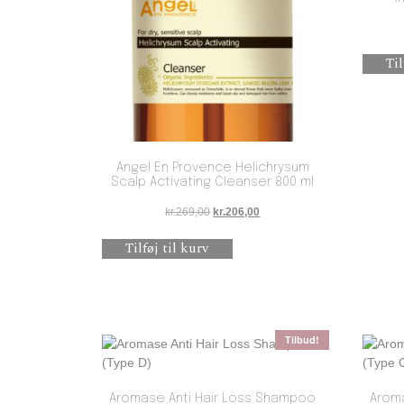
Til
Angel En Provence Helichrysum
Scalp Activating Cleanser 800 ml
Den oprindelige pris var: kr.269,00.
Den aktuelle pris er: kr.206,00
kr.
269,00
kr.
206,00
Tilføj til kurv
Tilbud!
Aromase Anti Hair Loss Shampoo
Arom