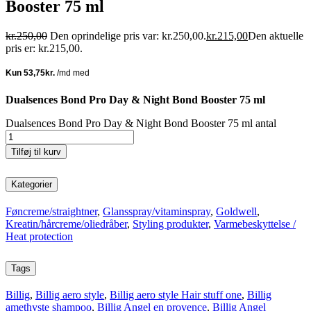
Booster 75 ml
kr.
250,00
Den oprindelige pris var: kr.250,00.
kr.
215,00
Den aktuelle
pris er: kr.215,00.
Dualsences Bond Pro Day & Night Bond Booster 75 ml
Dualsences Bond Pro Day & Night Bond Booster 75 ml antal
Tilføj til kurv
Kategorier
Føncreme/straightner
,
Glansspray/vitaminspray
,
Goldwell
,
Kreatin/hårcreme/oliedråber
,
Styling produkter
,
Varmebeskyttelse /
Heat protection
Tags
Billig
,
Billig aero style
,
Billig aero style Hair stuff one
,
Billig
amethyste shampoo
,
Billig Angel en provence
,
Billig Angel