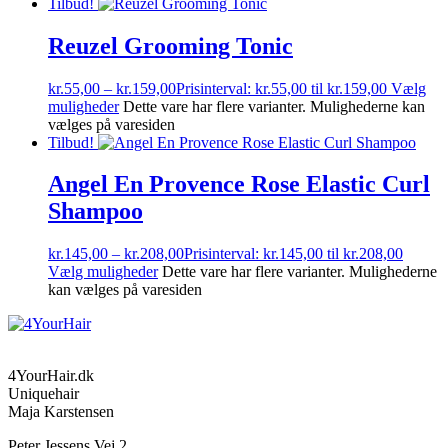
Tilbud!
Reuzel Grooming Tonic
kr.
55,00
–
kr.
159,00
Prisinterval: kr.55,00 til kr.159,00
Vælg
muligheder
Dette vare har flere varianter. Mulighederne kan
vælges på varesiden
Tilbud!
Angel En Provence Rose Elastic Curl
Shampoo
kr.
145,00
–
kr.
208,00
Prisinterval: kr.145,00 til kr.208,00
Vælg muligheder
Dette vare har flere varianter. Mulighederne
kan vælges på varesiden
4YourHair.dk
Uniquehair
Maja Karstensen
Peter Jessens Vej 2