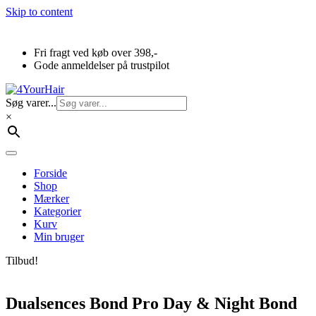
Skip to content
Fri fragt ved køb over 398,-
Gode anmeldelser på trustpilot
Søg varer...
×
Forside
Shop
Mærker
Kategorier
Kurv
Min bruger
Tilbud!
Dualsences Bond Pro Day & Night Bond