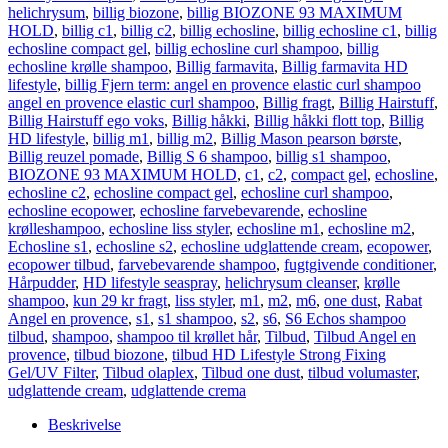
helichrysum
,
billig biozone
,
billig BIOZONE 93 MAXIMUM
HOLD
,
billig c1
,
billig c2
,
billig echosline
,
billig echosline c1
,
billig
echosline compact gel
,
billig echosline curl shampoo
,
billig
echosline krølle shampoo
,
Billig farmavita
,
Billig farmavita HD
lifestyle
,
billig Fjern term: angel en provence elastic curl shampoo
angel en provence elastic curl shampoo
,
Billig fragt
,
Billig Hairstuff
,
Billig Hairstuff ego voks
,
Billig håkki
,
Billig håkki flott top
,
Billig
HD lifestyle
,
billig m1
,
billig m2
,
Billig Mason pearson børste
,
Billig reuzel pomade
,
Billig S 6 shampoo
,
billig s1 shampoo
,
BIOZONE 93 MAXIMUM HOLD
,
c1
,
c2
,
compact gel
,
echosline
,
echosline c2
,
echosline compact gel
,
echosline curl shampoo
,
echosline ecopower
,
echosline farvebevarende
,
echosline
krølleshampoo
,
echosline liss styler
,
echosline m1
,
echosline m2
,
Echosline s1
,
echosline s2
,
echosline udglattende cream
,
ecopower
,
ecopower tilbud
,
farvebevarende shampoo
,
fugtgivende conditioner
,
Hårpudder
,
HD lifestyle seaspray
,
helichrysum cleanser
,
krølle
shampoo
,
kun 29 kr fragt
,
liss styler
,
m1
,
m2
,
m6
,
one dust
,
Rabat
Angel en provence
,
s1
,
s1 shampoo
,
s2
,
s6
,
S6 Echos shampoo
tilbud
,
shampoo
,
shampoo til krøllet hår
,
Tilbud
,
Tilbud Angel en
provence
,
tilbud biozone
,
tilbud HD Lifestyle Strong Fixing
Gel/UV Filter
,
Tilbud olaplex
,
Tilbud one dust
,
tilbud volumaster
,
udglattende cream
,
udglattende crema
Beskrivelse