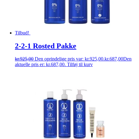
Tilbud!
2-2-1 Rosted Pakke
kr.
925,00
Den oprindelige pris var: kr.925,00.
kr.
687,00
Den
aktuelle pris er: kr.687,00.
Tilføj til kurv