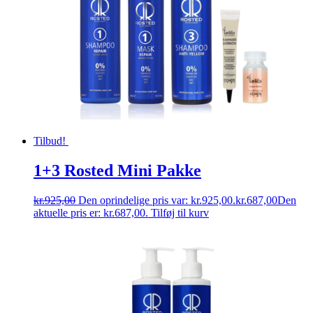
Tilbud!
1+3 Rosted Mini Pakke
kr.
925,00
Den oprindelige pris var: kr.925,00.
kr.
687,00
Den
aktuelle pris er: kr.687,00.
Tilføj til kurv