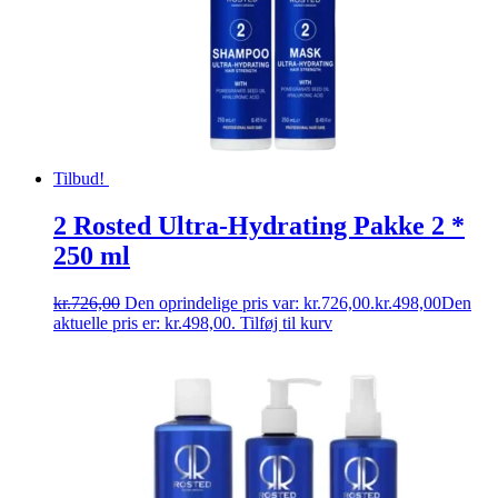
Tilbud!
2 Rosted Ultra-Hydrating Pakke 2 *
250 ml
kr.
726,00
Den oprindelige pris var: kr.726,00.
kr.
498,00
Den
aktuelle pris er: kr.498,00.
Tilføj til kurv