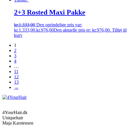
2+3 Rosted Maxi Pakke
kr.
1.333,00
Den oprindelige pris var:
kr.1.333,00.
kr.
976,00
Den aktuelle pris er: kr.976,00.
Tilføj til
kurv
1
2
3
4
…
11
12
13
→
4YourHair.dk
Uniquehair
Maja Karstensen