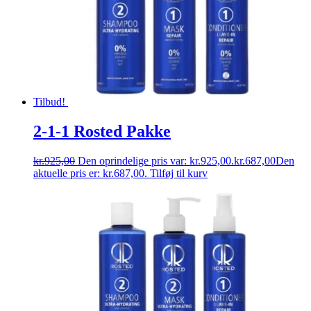
Tilbud!
2-1-1 Rosted Pakke
kr.
925,00
Den oprindelige pris var: kr.925,00.
kr.
687,00
Den
aktuelle pris er: kr.687,00.
Tilføj til kurv