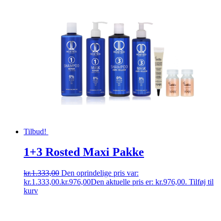
Tilbud!
1+3 Rosted Maxi Pakke
kr.
1.333,00
Den oprindelige pris var:
kr.1.333,00.
kr.
976,00
Den aktuelle pris er: kr.976,00.
Tilføj til
kurv