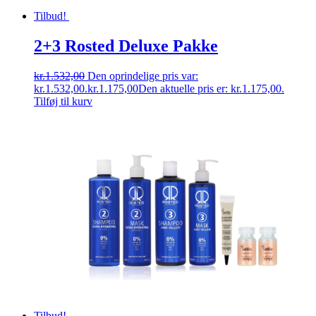
Tilbud!
2+3 Rosted Deluxe Pakke
kr.
1.532,00
Den oprindelige pris var:
kr.1.532,00.
kr.
1.175,00
Den aktuelle pris er: kr.1.175,00.
Tilføj til kurv
Tilbud!