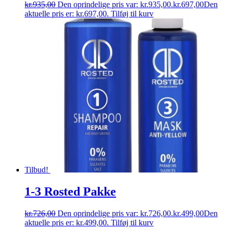
kr.
935,00
Den oprindelige pris var: kr.935,00.
kr.
697,00
Den
aktuelle pris er: kr.697,00.
Tilføj til kurv
Tilbud!
1-3 Rosted Pakke
kr.
726,00
Den oprindelige pris var: kr.726,00.
kr.
499,00
Den
aktuelle pris er: kr.499,00.
Tilføj til kurv