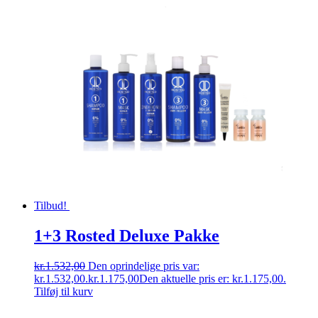
Tilbud!
1+3 Rosted Deluxe Pakke
kr.
1.532,00
Den oprindelige pris var:
kr.1.532,00.
kr.
1.175,00
Den aktuelle pris er: kr.1.175,00.
Tilføj til kurv