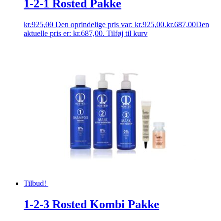
1-2-1 Rosted Pakke
kr.
925,00
Den oprindelige pris var: kr.925,00.
kr.
687,00
Den
aktuelle pris er: kr.687,00.
Tilføj til kurv
Tilbud!
1-2-3 Rosted Kombi Pakke