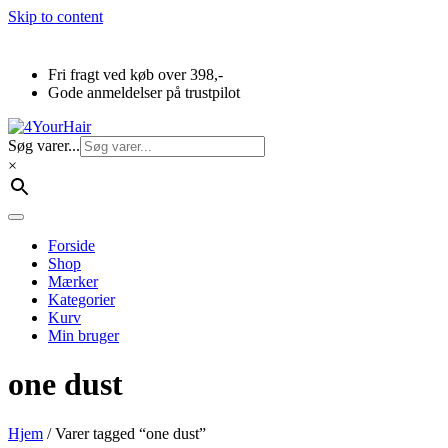
Skip to content
Fri fragt ved køb over 398,-
Gode anmeldelser på trustpilot
Søg varer...
×
Forside
Shop
Mærker
Kategorier
Kurv
Min bruger
one dust
Hjem
/ Varer tagged “one dust”