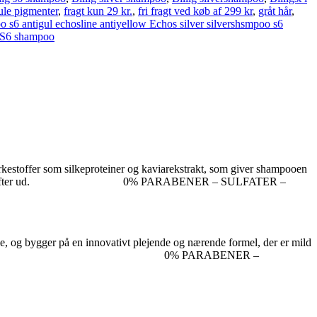
ule pigmenter
,
fragt kun 29 kr.
,
fri fragt ved køb af 299 kr
,
gråt hår
,
oo s6 antigul echosline antiyellow Echos silver silvershsmpoo s6
 S6 shampoo
kestoffer som silkeproteiner og kaviarekstrakt, som giver shampooen
r og skylles derefter ud.
0%
PARABENER – SULFATER –
ie, og bygger på en innovativt plejende og nærende formel, der er mild
skylles grundigt ud med vand.
0%
PARABENER –