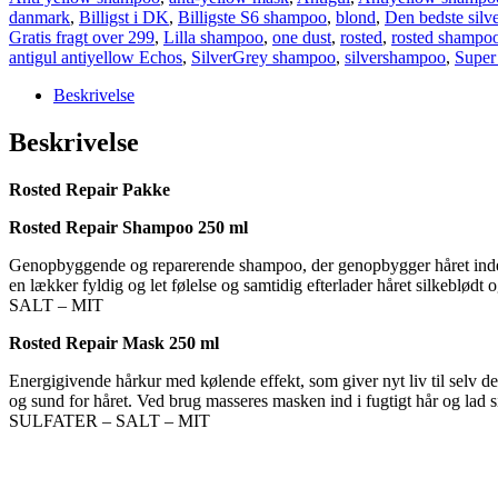
danmark
,
Billigst i DK
,
Billigste S6 shampoo
,
blond
,
Den bedste silv
Gratis fragt over 299
,
Lilla shampoo
,
one dust
,
rosted
,
rosted shampo
antigul antiyellow Echos
,
SilverGrey shampoo
,
silvershampoo
,
Super 
Beskrivelse
Beskrivelse
Rosted Repair Pakke
Rosted Repair Shampoo 250 ml
Genopbyggende og reparerende shampoo, der genopbygger håret indefra
en lækker fyldig og let følelse og samtidig efterlader håret s
SALT – MIT
Rosted Repair Mask 250 ml
Energigivende hårkur med kølende effekt, som giver nyt liv til selv d
og sund for håret. Ved brug masseres masken ind i fugt
SULFATER – SALT – MIT