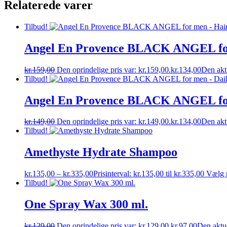
Relaterede varer
Tilbud!
Angel En Provence BLACK ANGEL for
kr.
159,00
Den oprindelige pris var: kr.159,00.
kr.
134,00
Den aktu
Tilbud!
Angel En Provence BLACK ANGEL for
kr.
149,00
Den oprindelige pris var: kr.149,00.
kr.
134,00
Den aktu
Tilbud!
Amethyste Hydrate Shampoo
kr.
135,00
–
kr.
335,00
Prisinterval: kr.135,00 til kr.335,00
Vælg 
Tilbud!
One Spray Wax 300 ml.
kr.
129,00
Den oprindelige pris var: kr.129,00.
kr.
97,00
Den aktue