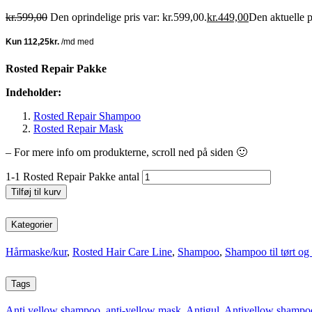
kr.
599,00
Den oprindelige pris var: kr.599,00.
kr.
449,00
Den aktuelle p
Rosted Repair Pakke
Indeholder:
Rosted Repair Shampoo
Rosted Repair Mask
– For mere info om produkterne, scroll ned på siden 🙂
1-1 Rosted Repair Pakke antal
Tilføj til kurv
Kategorier
Hårmaske/kur
,
Rosted Hair Care Line
,
Shampoo
,
Shampoo til tørt og
Tags
Anti yellow shampoo
,
anti-yellow mask
,
Antigul
,
Antiyellow shampo