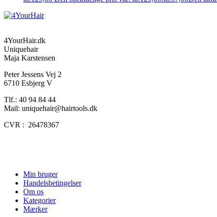
4YourHair.dk
Uniquehair
Maja Karstensen
Peter Jessens Vej 2
6710 Esbjerg V
Tlf.: 40 94 84 44
Mail: uniquehair@hairtools.dk
CVR : 26478367
Min bruger
Handelsbetingelser
Om os
Kategorier
Mærker