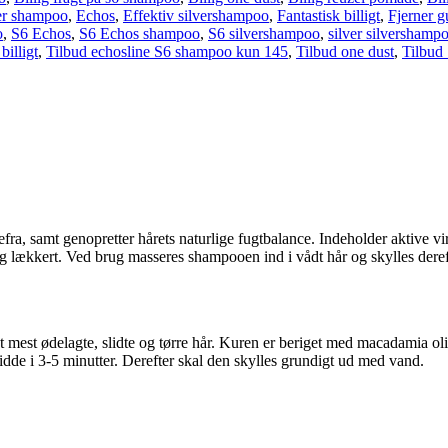
er shampoo
,
Echos
,
Effektiv silvershampoo
,
Fantastisk billigt
,
Fjerner g
o
,
S6 Echos
,
S6 Echos shampoo
,
S6 silvershampoo
,
silver silvershamp
billigt
,
Tilbud echosline S6 shampoo kun 145
,
Tilbud one dust
,
Tilbud
, samt genopretter hårets naturlige fugtbalance. Indeholder aktive vir
ilkeblødt og lækkert. Ved brug masseres shampooen ind i vådt hå
et mest ødelagte, slidte og tørre hår. Kuren er beriget med macadamia ol
igt hår og lad sidde i 3-5 minutter. Derefter skal den 