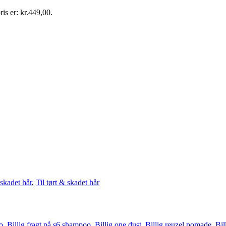
ris er: kr.449,00.
 skadet hår
,
Til tørt & skadet hår
o
,
Billig fragt på s6 shampoo
,
Billig one dust
,
Billig reuzel pomade
,
Bil