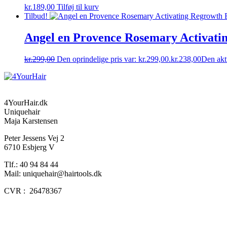
kr.
189,00
Tilføj til kurv
Tilbud!
Angel en Provence Rosemary Activatin
kr.
299,00
Den oprindelige pris var: kr.299,00.
kr.
238,00
Den aktu
4YourHair.dk
Uniquehair
Maja Karstensen
Peter Jessens Vej 2
6710 Esbjerg V
Tlf.: 40 94 84 44
Mail: uniquehair@hairtools.dk
CVR : 26478367