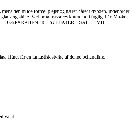
t, mens den milde formel plejer og nærer håret i dybden. Indeholder
 glans og shine. Ved brug masseres kuren ind i fugtigt hår. Masken
nd.
0%
PARABENER – SULFATER – SALT – MIT
ag. Håret får en fantastisk styrke af denne behandling.
ed vand.