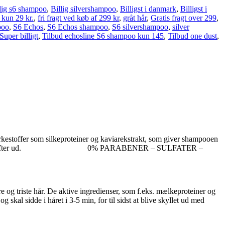
lig s6 shampoo
,
Billig silvershampoo
,
Billigst i danmark
,
Billigst i
t kun 29 kr.
,
fri fragt ved køb af 299 kr
,
gråt hår
,
Gratis fragt over 299
,
poo
,
S6 Echos
,
S6 Echos shampoo
,
S6 silvershampoo
,
silver
Super billigt
,
Tilbud echosline S6 shampoo kun 145
,
Tilbud one dust
,
kestoffer som silkeproteiner og kaviarekstrakt, som giver shampooen
r og skylles derefter ud.
0%
PARABENER – SULFATER –
rre og triste hår. De aktive ingredienser, som f.eks. mælkeproteiner og
skal sidde i håret i 3-5 min, for til sidst at blive skyllet ud med