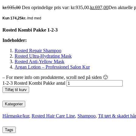
kr.
935,00
Den oprindelige pris var: kr.935,00.
kr.
697,00
Den aktuelle p
Rosted Kombi Pakke 1-2-3
Indeholder:
Rosted Repair Shampoo
Rosted Ultra-Hydrating Mask
Rosted Anti-Yellow Mask
Argan Lotion – Professionel Salon Kur
– For mere info om produkterne, scroll ned på siden 🙂
1-2-3 Rosted Kombi Pakke antal
Tilføj til kurv
Kategorier
Hårmaske/kur
,
Rosted Hair Care Line
,
Shampoo
,
Til tørt & skadet hå
Tags