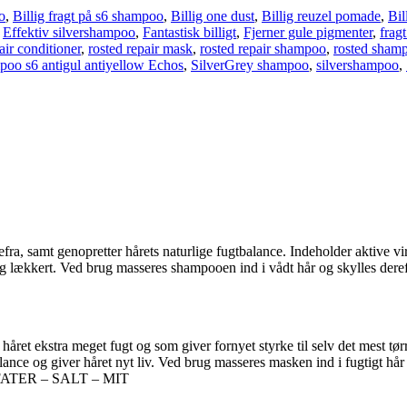
o
,
Billig fragt på s6 shampoo
,
Billig one dust
,
Billig reuzel pomade
,
Bil
,
Effektiv silvershampoo
,
Fantastisk billigt
,
Fjerner gule pigmenter
,
frag
air conditioner
,
rosted repair mask
,
rosted repair shampoo
,
rosted sham
mpoo s6 antigul antiyellow Echos
,
SilverGrey shampoo
,
silvershampoo
,
, samt genopretter hårets naturlige fugtbalance. Indeholder aktive vir
ilkeblødt og lækkert. Ved brug masseres shampooen ind i vådt hå
 håret ekstra meget fugt og som giver fornyet styrke til selv det mest tø
ce og giver håret nyt liv. Ved brug masseres masken ind i fugtigt hår og 
TER – SALT – MIT