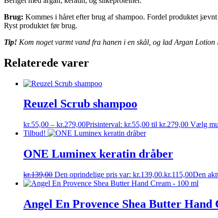
Beriget med argan, keratin, og silkeproteiner.
Brug:
Kommes i håret efter brug af shampoo. Fordel produktet jævnt i 
Ryst produktet før brug.
Tip!
Kom noget varmt vand fra hanen i en skål, og lad Argan Lotion li
Relaterede varer
Reuzel Scrub shampoo
kr.
55,00
–
kr.
279,00
Prisinterval: kr.55,00 til kr.279,00
Vælg mu
Tilbud!
ONE Luminex keratin dråber
kr.
139,00
Den oprindelige pris var: kr.139,00.
kr.
115,00
Den aktu
Angel En Provence Shea Butter Hand 