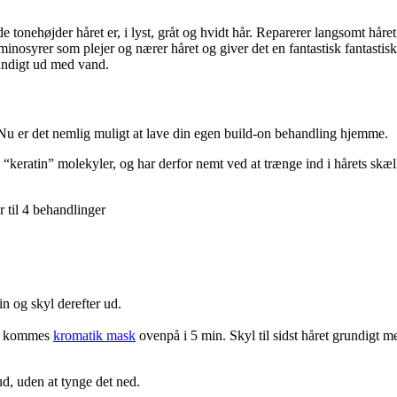
tonehøjder håret er, i lyst, gråt og hvidt hår. Reparerer langsomt håre
nosyrer som plejer og nærer håret og giver det en fantastisk fantastisk
ngstid og derefter skylles grundigt ud med va
. Nu er det nemlig muligt at lave din egen build-on behandling hjemme.
keratin” molekyler, og har derfor nemt ved at trænge ind i hårets skæll
 til 4 behandlinger
n og skyl derefter ud.
in, kommes
kromatik mask
ovenpå i 5 min. Skyl til sidst håret grundigt m
 ud, uden at tynge det ned.