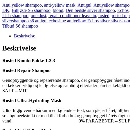
Anti yellow shampoo
,
anti-yellow mask
,
Antigul
,
Antiyellow shampo
DK
,
Billigste S6 shampoo
,
blond
,
Den bedste silver shampoo
,
Echos
Lilla shampoo
,
one dust
,
repair conditioner leave in
,
rosted
,
rosted rep
silvershampoo s6 antigul echosline antiyellow Echos silver silvershs
Tilbud S6 shampoo
Beskrivelse
Beskrivelse
Rosted Kombi Pakke 1-2-3
Rosted Repair Shampoo
Genopbyggende og reparerende shampoo, der genopbygger håret indefra
en lækker fyldig og let følelse og samtidig efterlader håret s
SALT – MIT
Rosted Ultra-Hydrating Mask
Ultra fugtgivende hårkur med kølende effekt, som plejer håret, tilfører
sojabønneekstrakt er med til at forbedre og genopbygget hårets fugtbalan
vand.
0%
PARABENER – SULFA