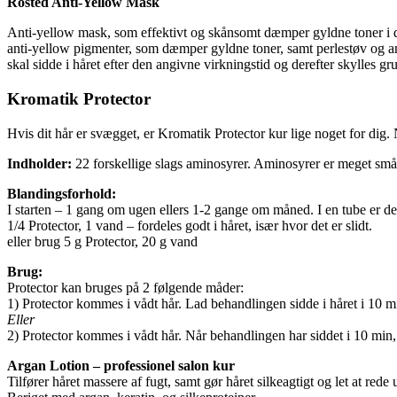
Rosted Anti-Yellow Mask
Anti-yellow mask, som effektivt og skånsomt dæmper gyldne toner i de 
anti-yellow pigmenter, som dæmper gyldne toner, samt perlestøv og ami
skal sidde i håret efter den angivne virkni
Kromatik Protector
Hvis dit hår er svægget, er Kromatik Protector kur lige noget for dig
Indholder:
22 forskellige slags aminosyrer. Aminosyrer er meget små “
Blandingsforhold:
I starten – 1 gang om ugen ellers 1-2 gange om måned. I en tube er der
1/4 Protector, 1 vand – fordeles godt i håret, især hvor det er slidt.
eller brug 5 g Protector, 20 g vand
Brug:
Protector kan bruges på 2 følgende måder:
1) Protector kommes i vådt hår. Lad behandlingen sidde i håret i 10 mi
Eller
2) Protector kommes i vådt hår. Når behandlingen har siddet i 10 m
Argan Lotion – professionel salon kur
Tilfører håret massere af fugt, samt gør håret silkeagtigt og let at rede