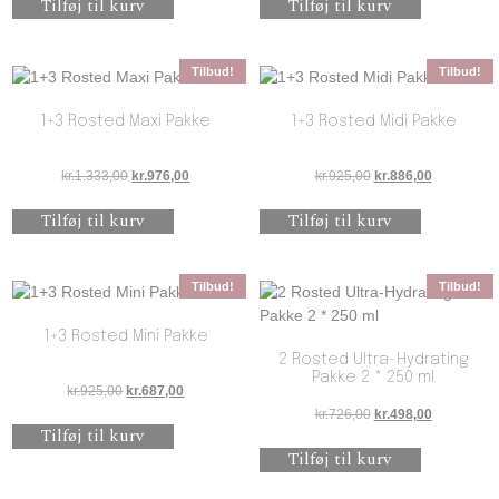
Tilføj til kurv
Tilføj til kurv
Tilbud!
Tilbud!
1+3 Rosted Maxi Pakke
1+3 Rosted Midi Pakke
Den oprindelige pris var: kr.1.333,00.
Den aktuelle pris er: kr.976,00.
Den oprindelige pris 
Den aktuell
kr.
1.333,00
kr.
976,00
kr.
925,00
kr.
886,00
Tilføj til kurv
Tilføj til kurv
Tilbud!
Tilbud!
1+3 Rosted Mini Pakke
2 Rosted Ultra-Hydrating
Pakke 2 * 250 ml
Den oprindelige pris var: kr.925,00.
Den aktuelle pris er: kr.687,00.
kr.
925,00
kr.
687,00
Den oprindelige pris 
Den aktuell
kr.
726,00
kr.
498,00
Tilføj til kurv
Tilføj til kurv