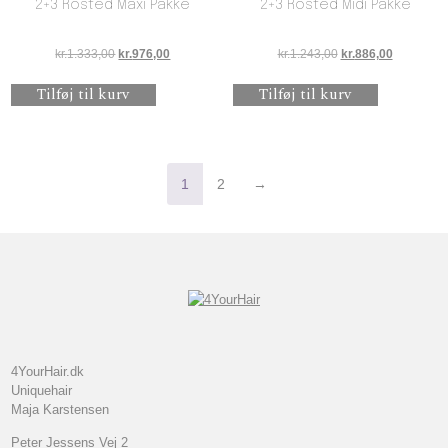
2+3 Rosted Maxi Pakke
2+3 Rosted Midi Pakke
Den oprindelige pris var: kr.1.333,00.
Den aktuelle pris er: kr.976,00.
Den oprindelige pris
Den aktuel
kr.
1.333,00
kr.
976,00
kr.
1.243,00
kr.
886,00
Tilføj til kurv
Tilføj til kurv
1
2
→
4YourHair.dk
Uniquehair
Maja Karstensen
Peter Jessens Vej 2