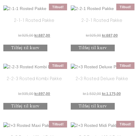
Tilbud!
Tilbud!
2-1-1 Rosted Pakke
2-2-1 Rosted Pakke
Den oprindelige pris var: kr.925,00.
Den aktuelle pris er: kr.687,00.
Den oprindelige pris 
Den aktuell
kr.
925,00
kr.
687,00
kr.
925,00
kr.
687,00
Tilføj til kurv
Tilføj til kurv
Tilbud!
Tilbud!
2-2-3 Rosted Kombi Pakke
2+3 Rosted Deluxe Pakke
Den oprindelige pris var: kr.935,00.
Den aktuelle pris er: kr.697,00.
Den oprindelige pris 
Den aktuel
kr.
935,00
kr.
697,00
kr.
1.532,00
kr.
1.175,00
Tilføj til kurv
Tilføj til kurv
Tilbud!
Tilbud!