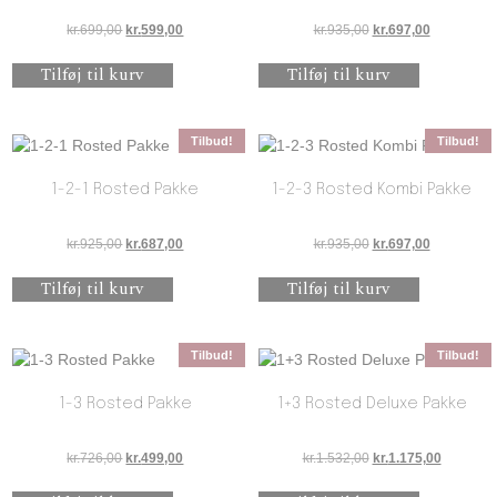
Den oprindelige pris var: kr.699,00.
Den aktuelle pris er: kr.599,00.
Den oprindelige pris 
Den aktuell
kr.
699,00
kr.
599,00
kr.
935,00
kr.
697,00
Tilføj til kurv
Tilføj til kurv
Tilbud!
Tilbud!
1-2-1 Rosted Pakke
1-2-3 Rosted Kombi Pakke
Den oprindelige pris var: kr.925,00.
Den aktuelle pris er: kr.687,00.
Den oprindelige pris 
Den aktuell
kr.
925,00
kr.
687,00
kr.
935,00
kr.
697,00
Tilføj til kurv
Tilføj til kurv
Tilbud!
Tilbud!
1-3 Rosted Pakke
1+3 Rosted Deluxe Pakke
Den oprindelige pris var: kr.726,00.
Den aktuelle pris er: kr.499,00.
Den oprindelige pris 
Den aktuel
kr.
726,00
kr.
499,00
kr.
1.532,00
kr.
1.175,00