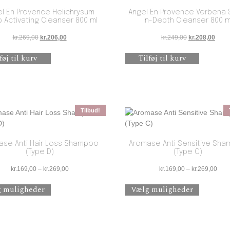
l En Provence Helichrysum
Angel En Provence Verbena 
 Activating Cleanser 800 ml
In-Depth Cleanser 800 m
.
Den oprindelige pris var: kr.269,00.
Den aktuelle pris er: kr.206,00.
Den oprindelige
Den a
kr.
269,00
kr.
206,00
kr.
249,00
kr.
208,00
føj til kurv
Tilføj til kurv
Tilbud!
ase Anti Hair Loss Shampoo
Aromase Anti Sensitive Sh
(Type D)
(Type C)
58,00
Prisinterval: kr.169,00 til kr.269,00
Prisi
kr.
169,00
–
kr.
269,00
kr.
169,00
–
kr.
269,00
r. Mulighederne kan vælges på varesiden
Dette vare har flere varianter. Mulighederne kan vælge
Dette var
 muligheder
Vælg muligheder