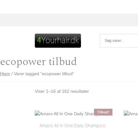
Skip to content
ecopower tilbud
Hjem
/ Varer tagged “ecopower tilbud”
Viser 1–16 af 162 resultater
Tilbud!
Amaro All In One Daily Shampoo