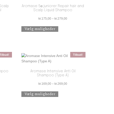
Scalp
Aromase 5α juniorer Repair hair and
l
Scalp Liquid Shampoo
 pris var: kr.249,00.
ktuelle pris er: kr.208,00.
Prisinterval: kr.175,00 til kr.279,00
kr.
175,00
–
kr.
279,00
Dette vare har flere varianter. Mu
Vælg muligheder
Tilbud!
Tilbud!
ampoo
Aromase Intensive Anti Oil
Shampoo (Type A)
nterval: kr.169,00 til kr.269,00
Prisinterval: kr.169,00 til kr.269,00
kr.
169,00
–
kr.
269,00
s på varesiden
e har flere varianter. Mulighederne kan vælges på varesiden
Dette vare har flere varianter. Mu
Vælg muligheder