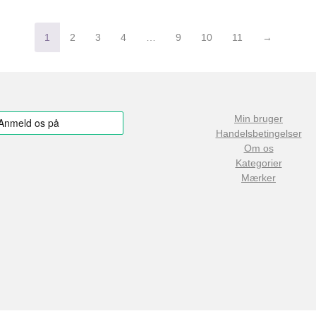
1
2
3
4
…
9
10
11
→
Min bruger
Handelsbetingelser
Om os
Kategorier
Mærker