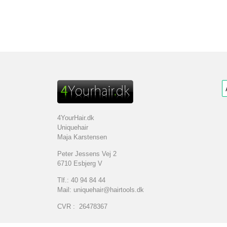
4YourHair.dk
Uniquehair
Maja Karstensen
Peter Jessens Vej 2
6710 Esbjerg V
Tlf.: 40 94 84 44
Mail: uniquehair@hairtools.dk
CVR : 26478367