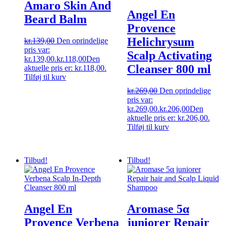
Amaro Skin And
Angel En
Beard Balm
Provence
Helichrysum
kr.
139,00
Den oprindelige
pris var:
Scalp Activating
kr.139,00.
kr.
118,00
Den
Cleanser 800 ml
aktuelle pris er: kr.118,00.
Tilføj til kurv
kr.
269,00
Den oprindelige
pris var:
kr.269,00.
kr.
206,00
Den
aktuelle pris er: kr.206,00.
Tilføj til kurv
Tilbud!
Tilbud!
Angel En
Aromase 5α
Provence Verbena
juniorer Repair