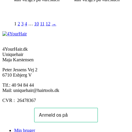
1
2
3
4
…
10
11
12
→
4YourHair.dk
Uniquehair
Maja Karstensen
Peter Jessens Vej 2
6710 Esbjerg V
Tlf.: 40 94 84 44
Mail: uniquehair@hairtools.dk
CVR : 26478367
Min bruger