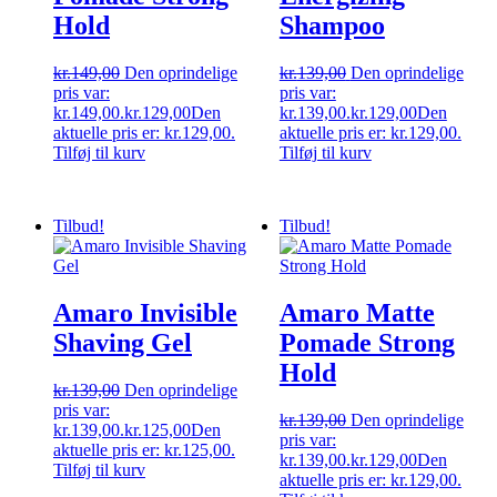
Hold
Shampoo
kr.
149,00
Den oprindelige
kr.
139,00
Den oprindelige
pris var:
pris var:
kr.149,00.
kr.
129,00
Den
kr.139,00.
kr.
129,00
Den
aktuelle pris er: kr.129,00.
aktuelle pris er: kr.129,00.
Tilføj til kurv
Tilføj til kurv
Tilbud!
Tilbud!
Amaro Invisible
Amaro Matte
Shaving Gel
Pomade Strong
Hold
kr.
139,00
Den oprindelige
pris var:
kr.
139,00
Den oprindelige
kr.139,00.
kr.
125,00
Den
pris var:
aktuelle pris er: kr.125,00.
kr.139,00.
kr.
129,00
Den
Tilføj til kurv
aktuelle pris er: kr.129,00.