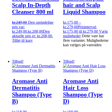
Scalp In-Depth
hair and Scalp
Cleanser 800 ml
Liquid Shampoo
kr.
249,00
Den oprindelige
kr.
175,00
–
pris var:
kr.
279,00
Prisinterval:
kr.249,00.
kr.
208,00
Den
kr.175,00 til kr.279,00
Vælg
aktuelle pris er: kr.208,00.
muligheder
Dette vare har
Tilføj til kurv
flere varianter. Mulighederne
kan vælges på varesiden
Tilbud!
Tilbud!
Aromase Anti
Aromase Anti
Dermatitis
Hair Loss
Shampoo (Type
Shampoo (Type
B)
D)
kr.
118,00
–
kr.
169,00
–