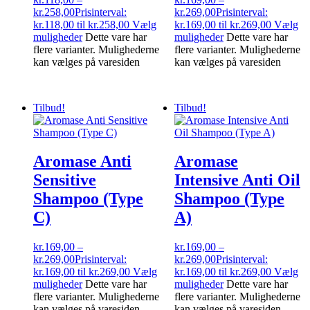
kr.
258,00
Prisinterval:
kr.
269,00
Prisinterval:
kr.118,00 til kr.258,00
Vælg
kr.169,00 til kr.269,00
Vælg
muligheder
Dette vare har
muligheder
Dette vare har
flere varianter. Mulighederne
flere varianter. Mulighederne
kan vælges på varesiden
kan vælges på varesiden
Tilbud!
Tilbud!
Aromase Anti
Aromase
Sensitive
Intensive Anti Oil
Shampoo (Type
Shampoo (Type
C)
A)
kr.
169,00
–
kr.
169,00
–
kr.
269,00
Prisinterval:
kr.
269,00
Prisinterval:
kr.169,00 til kr.269,00
Vælg
kr.169,00 til kr.269,00
Vælg
muligheder
Dette vare har
muligheder
Dette vare har
flere varianter. Mulighederne
flere varianter. Mulighederne
kan vælges på varesiden
kan vælges på varesiden