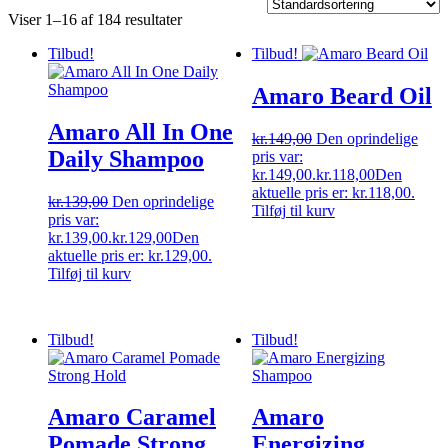
Viser 1–16 af 184 resultater
Tilbud!
Tilbud!
Amaro Beard Oil
Amaro All In One
kr.
149,00
Den oprindelige
Daily Shampoo
pris var:
kr.149,00.
kr.
118,00
Den
aktuelle pris er: kr.118,00.
kr.
139,00
Den oprindelige
Tilføj til kurv
pris var:
kr.139,00.
kr.
129,00
Den
aktuelle pris er: kr.129,00.
Tilføj til kurv
Tilbud!
Tilbud!
Amaro Caramel
Amaro
Pomade Strong
Energizing