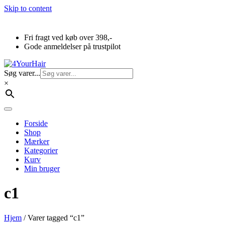
Skip to content
Fri fragt ved køb over 398,-
Gode anmeldelser på trustpilot
Søg varer...
×
Forside
Shop
Mærker
Kategorier
Kurv
Min bruger
c1
Hjem
/ Varer tagged “c1”