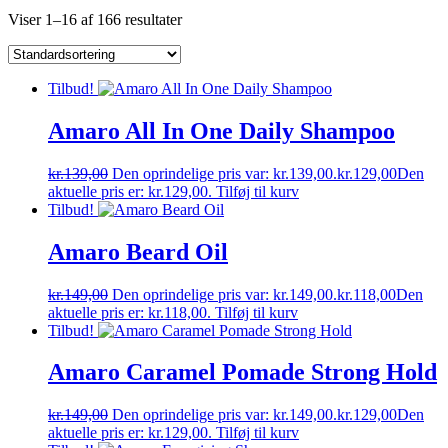
Viser 1–16 af 166 resultater
Tilbud!
Amaro All In One Daily Shampoo
kr.
139,00
Den oprindelige pris var: kr.139,00.
kr.
129,00
Den
aktuelle pris er: kr.129,00.
Tilføj til kurv
Tilbud!
Amaro Beard Oil
kr.
149,00
Den oprindelige pris var: kr.149,00.
kr.
118,00
Den
aktuelle pris er: kr.118,00.
Tilføj til kurv
Tilbud!
Amaro Caramel Pomade Strong Hold
kr.
149,00
Den oprindelige pris var: kr.149,00.
kr.
129,00
Den
aktuelle pris er: kr.129,00.
Tilføj til kurv