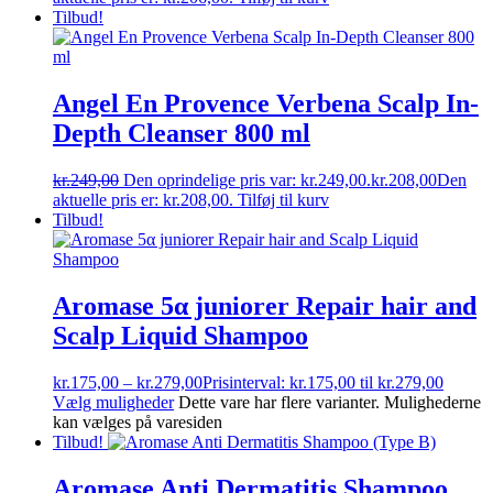
Tilbud!
Angel En Provence Verbena Scalp In-
Depth Cleanser 800 ml
kr.
249,00
Den oprindelige pris var: kr.249,00.
kr.
208,00
Den
aktuelle pris er: kr.208,00.
Tilføj til kurv
Tilbud!
Aromase 5α juniorer Repair hair and
Scalp Liquid Shampoo
kr.
175,00
–
kr.
279,00
Prisinterval: kr.175,00 til kr.279,00
Vælg muligheder
Dette vare har flere varianter. Mulighederne
kan vælges på varesiden
Tilbud!
Aromase Anti Dermatitis Shampoo