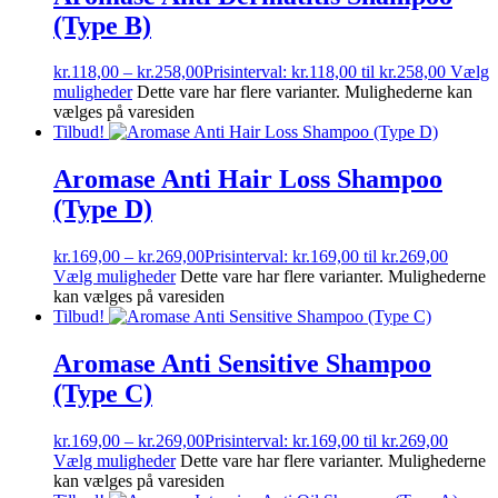
(Type B)
kr.
118,00
–
kr.
258,00
Prisinterval: kr.118,00 til kr.258,00
Vælg
muligheder
Dette vare har flere varianter. Mulighederne kan
vælges på varesiden
Tilbud!
Aromase Anti Hair Loss Shampoo
(Type D)
kr.
169,00
–
kr.
269,00
Prisinterval: kr.169,00 til kr.269,00
Vælg muligheder
Dette vare har flere varianter. Mulighederne
kan vælges på varesiden
Tilbud!
Aromase Anti Sensitive Shampoo
(Type C)
kr.
169,00
–
kr.
269,00
Prisinterval: kr.169,00 til kr.269,00
Vælg muligheder
Dette vare har flere varianter. Mulighederne
kan vælges på varesiden