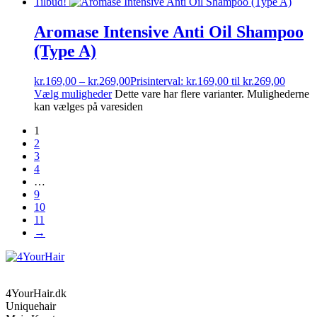
Tilbud!
Aromase Intensive Anti Oil Shampoo
(Type A)
kr.
169,00
–
kr.
269,00
Prisinterval: kr.169,00 til kr.269,00
Vælg muligheder
Dette vare har flere varianter. Mulighederne
kan vælges på varesiden
1
2
3
4
…
9
10
11
→
4YourHair.dk
Uniquehair