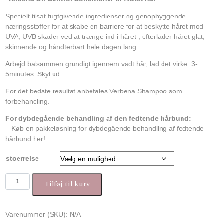
Specielt tilsat fugtgivende ingredienser og genopbyggende
næringsstoffer for at skabe en barriere for at beskytte håret mod
UVA, UVB skader ved at trænge ind i håret , efterlader håret glat,
skinnende og håndterbart hele dagen lang.
Arbejd balsammen grundigt igennem vådt hår, lad det virke 3-
5minutes. Skyl ud.
For det bedste resultat anbefales
Verbena Shampoo
som
forbehandling.
For dybdegående behandling af den fedtende hårbund:
– Køb en pakkeløsning for dybdegående behandling af fedtende
hårbund
her!
stoerrelse
Angel en Provence Verbena Oil Control Conditioner antal
Tilføj til kurv
Varenummer (SKU):
N/A