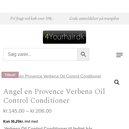
Skip to content
Fri fragt ved køb over 398,-
Gode anmeldelser på trustpilot
Tilbud!
Angel en Provence Verbena Oil
Control Conditioner
Prisinterval: kr.145,00 til kr.206,00
kr.
145,00
–
kr.
206,00
Verbena Oil Control Conditioner til fedtet hår