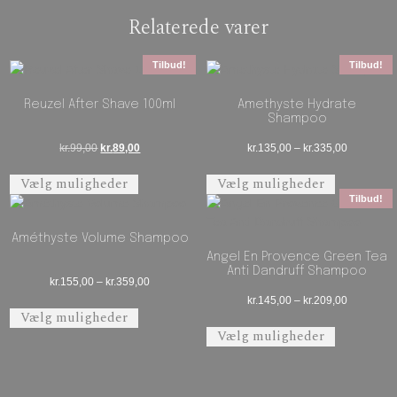
Relaterede varer
Tilbud!
Tilbud!
Reuzel After Shave 100ml
Amethyste Hydrate
Shampoo
Den oprindelige pris var: kr.99,00.
Den aktuelle pris er: kr.89,00.
Prisinterva
kr.
99,00
kr.
89,00
kr.
135,00
–
kr.
335,00
Dette vare har flere varianter. Mulighederne 
Dette vare 
Vælg muligheder
Vælg muligheder
Tilbud!
Améthyste Volume Shampoo
Angel En Provence Green Tea
Anti Dandruff Shampoo
Prisinterval: kr.155,00 til kr.359,00
kr.
155,00
–
kr.
359,00
Prisinterva
kr.
145,00
–
kr.
209,00
Dette vare har flere varianter. Mulighederne 
Vælg muligheder
Dette vare 
Vælg muligheder