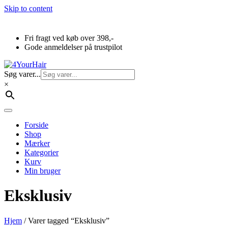
Skip to content
Fri fragt ved køb over 398,-
Gode anmeldelser på trustpilot
Søg varer...
×
Forside
Shop
Mærker
Kategorier
Kurv
Min bruger
Eksklusiv
Hjem
/ Varer tagged “Eksklusiv”