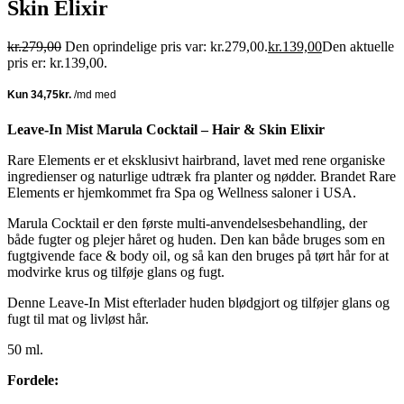
Skin Elixir
kr.
279,00
Den oprindelige pris var: kr.279,00.
kr.
139,00
Den aktuelle
pris er: kr.139,00.
Leave-In Mist Marula Cocktail – Hair & Skin Elixir
Rare Elements er et eksklusivt hairbrand, lavet med rene organiske
ingredienser og naturlige udtræk fra planter og nødder. Brandet Rare
Elements er hjemkommet fra Spa og Wellness saloner i USA.
Marula Cocktail er den første multi-anvendelsesbehandling, der
både fugter og plejer håret og huden. Den kan både bruges som en
fugtgivende face & body oil, og så kan den bruges på tørt hår for at
modvirke krus og tilføje glans og fugt.
Denne Leave-In Mist efterlader huden blødgjort og tilføjer glans og
fugt til mat og livløst hår.
50 ml.
Fordele: