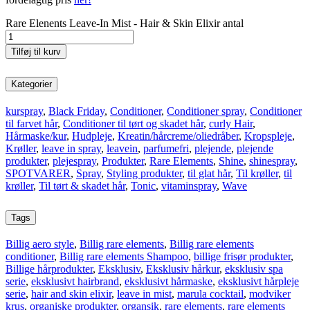
Rare Elenents Leave-In Mist - Hair & Skin Elixir antal
Tilføj til kurv
Kategorier
kurspray
,
Black Friday
,
Conditioner
,
Conditioner spray
,
Conditioner
til farvet hår
,
Conditioner til tørt og skadet hår
,
curly Hair
,
Hårmaske/kur
,
Hudpleje
,
Kreatin/hårcreme/oliedråber
,
Kropspleje
,
Krøller
,
leave in spray
,
leavein
,
parfumefri
,
plejende
,
plejende
produkter
,
plejespray
,
Produkter
,
Rare Elements
,
Shine
,
shinespray
,
SPOTVARER
,
Spray
,
Styling produkter
,
til glat hår
,
Til krøller
,
til
krøller
,
Til tørt & skadet hår
,
Tonic
,
vitaminspray
,
Wave
Tags
Billig aero style
,
Billig rare elements
,
Billig rare elements
conditioner
,
Billig rare elements Shampoo
,
billige frisør produkter
,
Billige hårprodukter
,
Eksklusiv
,
Eksklusiv hårkur
,
eksklusiv spa
serie
,
eksklusivt hairbrand
,
eksklusivt hårmaske
,
eksklusivt hårpleje
serie
,
hair and skin elixir
,
leave in mist
,
marula cocktail
,
modviker
krus
,
organiske produkter
,
organsik
,
rare elements
,
rare elements