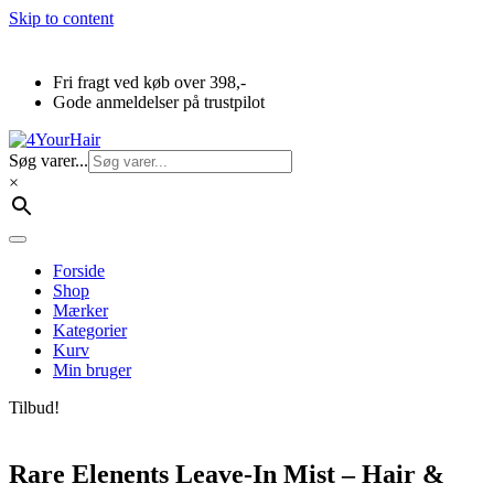
Skip to content
Fri fragt ved køb over 398,-
Gode anmeldelser på trustpilot
Søg varer...
×
Forside
Shop
Mærker
Kategorier
Kurv
Min bruger
Tilbud!
Rare Elenents Leave-In Mist – Hair &