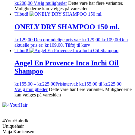
kr.
208,00
Vælg muligheder
Dette vare har flere varianter.
Mulighederne kan vælges på varesiden
Tilbud!
ONELY DRY SHAMPOO 150 ml.
kr.
129,00
Den oprindelige pris var: kr.129,00.
kr.
109,00
Den
aktuelle pris er: kr.109,00.
Tilføj til kurv
Tilbud!
Angel En Provence Inca Inchi Oil
Shampoo
kr.
155,00
–
kr.
225,00
Prisinterval: kr.155,00 til kr.225,00
Vælg muligheder
Dette vare har flere varianter. Mulighederne
kan vælges på varesiden
4YourHair.dk
Uniquehair
Maja Karstensen