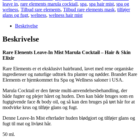
leave in
,
rare elements marula cocktail
,
spa
,
spa hair mist
,
spa og
welness
,
Tilbud rare elements
,
Tilbud rare elements mask
,
tilføjer
glans og fugt
,
welness
,
welness hair mist
Beskrivelse
Beskrivelse
Rare Elenents Leave-In Mist Marula Cocktail – Hair & Skin
Elixir
Rare Elements er et eksklusivt hairbrand, lavet med rene organiske
ingredienser og naturlige udtræk fra planter og nødder. Brandet Rare
Elements er hjemkommet fra Spa og Wellness saloner i USA.
Marula Cocktail er den første multi-anvendelsesbehandling, der
både fugter og plejer håret og huden. Den kan både bruges som en
fugtgivende face & body oil, og så kan den bruges på tørt hår for at
modvirke krus og tilføje glans og fugt.
Denne Leave-In Mist efterlader huden blødgjort og tilføjer glans og
fugt til mat og livløst hår.
50 ml.