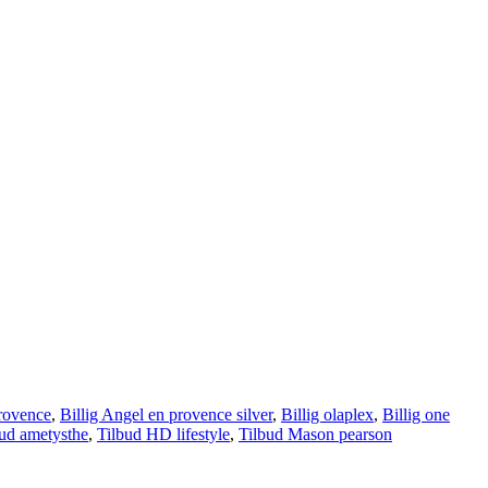
provence
,
Billig Angel en provence silver
,
Billig olaplex
,
Billig one
ud ametysthe
,
Tilbud HD lifestyle
,
Tilbud Mason pearson