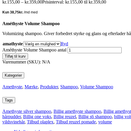
kr.
155,00
–
kr.
359,00
Prisinterval: kr.155,00 til kr.359,00
Améthyste Volume Shampoo
Volumizing shampoo. Giver forbedret styrke og glans og efterlader hå
amathyste
Ryd
Améthyste Volume Shampoo antal
Tilføj til kurv
Varenummer (SKU):
N/A
Kategorier
Amethyste
,
Mærke
,
Produkter
,
Shampoo
,
Volume Shampoo
Tags
Amethyste silver shampoo
,
Billig amethyste shampoo
,
Billig amethys
hårpudder
,
Billig one voks
,
Billig reuzel
,
Billig s6 shampoo
,
billig v
vildsvinehår
,
Tilbud olaplex
,
Tilbud reuzel pomade
,
volume