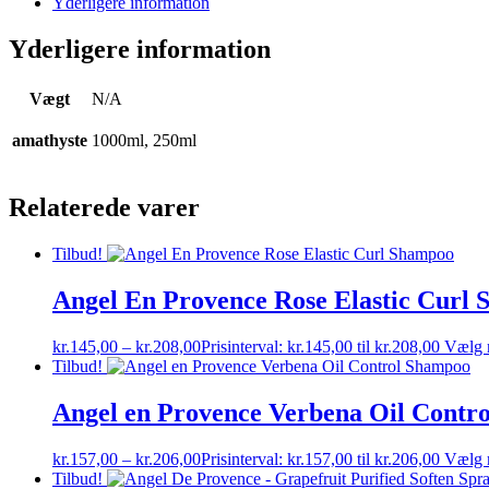
Yderligere information
Yderligere information
Vægt
N/A
amathyste
1000ml, 250ml
Relaterede varer
Tilbud!
Angel En Provence Rose Elastic Curl
kr.
145,00
–
kr.
208,00
Prisinterval: kr.145,00 til kr.208,00
Vælg 
Tilbud!
Angel en Provence Verbena Oil Contr
kr.
157,00
–
kr.
206,00
Prisinterval: kr.157,00 til kr.206,00
Vælg 
Tilbud!