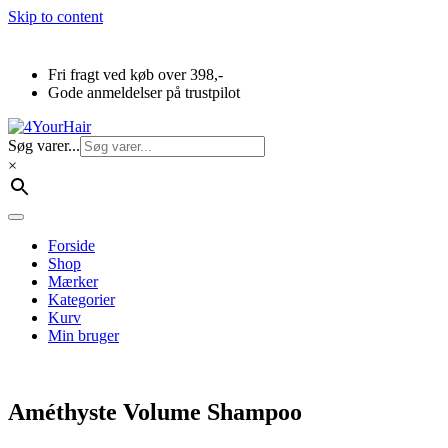
Skip to content
Fri fragt ved køb over 398,-
Gode anmeldelser på trustpilot
Søg varer...
×
Forside
Shop
Mærker
Kategorier
Kurv
Min bruger
Améthyste Volume Shampoo