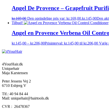
Angel De Provence – Grapefruit Purifi
kr.
169,00
Den oprindelige pris var: kr.169,00.
kr.
145,00
Den aktu
Tilbud!
Angel en Provence Verbena Oil Contro
kr.
145,00
–
kr.
206,00
Prisinterval: kr.145,00 til kr.206,00
Vælg 
4YourHair.dk
Uniquehair
Maja Karstensen
Peter Jessens Vej 2
6710 Esbjerg V
Tlf.: 40 94 84 44
Mail: uniquehair@hairtools.dk
CVR : 26478367