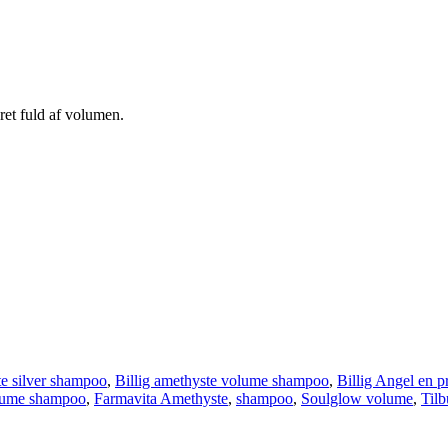
ret fuld af volumen.
te silver shampoo
,
Billig amethyste volume shampoo
,
Billig Angel en 
olume shampoo
,
Farmavita Amethyste
,
shampoo
,
Soulglow volume
,
Tilb