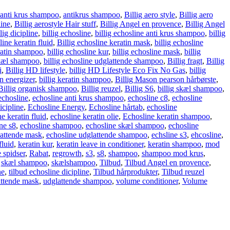
anti krus shampoo
,
antikrus shampoo
,
Billig aero style
,
Billig aero
line
,
Billig aerostyle Hair stuff
,
Billig Angel en provence
,
Billig Angel
llig dicipline
,
billig echosline
,
billig echosline anti krus shampoo
,
billig
line keratin fluid
,
Billig echosline keratin mask
,
billig echosline
eratin shampoo
,
billig echosline kur
,
billig echosline mask
,
billig
skæl shampoo
,
billig echosline udglattende shampoo
,
Billig fragt
,
Billig
i
,
Billig HD lifestyle
,
billig HD Lifestyle Eco Fix No Gas
,
billig
in energizer
,
billig keratin shampoo
,
Billig Mason pearson hårbørste
,
Billig organisk shampoo
,
Billig reuzel
,
Billig S6
,
billig skæl shampoo
,
echosline
,
echosline anti krus shampoo
,
echosline c8
,
echosline
icipline
,
Echosline Energy
,
Echosline hårtab
,
echosline
e keratin fluid
,
echosline keratin olie
,
Echosline keratin shampoo
,
ne s8
,
echosline shampoo
,
echosline skæl shampoo
,
echosline
lattende mask
,
echosline udglattende shampoo
,
echsline s3
,
ehcosline
,
fluid
,
keratin kur
,
keratin leave in conditioner
,
keratin shampoo
,
mod
 spidser
,
Rabat
,
regrowth
,
s3
,
s8
,
shampoo
,
shampoo mod krus
,
,
skæl shampoo
,
skælshampoo
,
Tilbud
,
Tilbud Angel en provence
,
ne
,
tilbud echosline dicipline
,
Tilbud hårprodukter
,
Tilbud reuzel
ttende mask
,
udglattende shampoo
,
volume conditioner
,
Volume