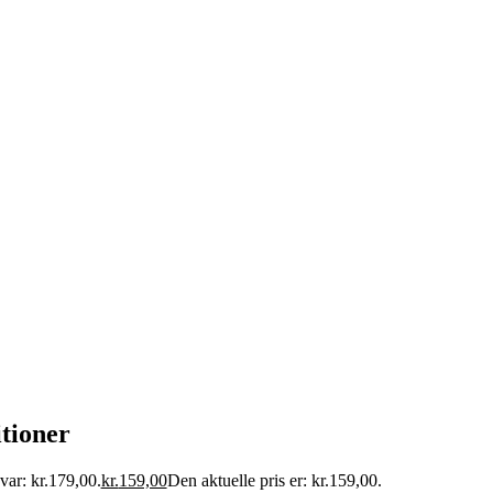
tioner
var: kr.179,00.
kr.
159,00
Den aktuelle pris er: kr.159,00.