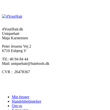
4YourHair.dk
Uniquehair
Maja Karstensen
Peter Jessens Vej 2
6710 Esbjerg V
Tlf.: 40 94 84 44
Mail: uniquehair@hairtools.dk
CVR : 26478367
Min bruger
Handelsbetingelser
Om os