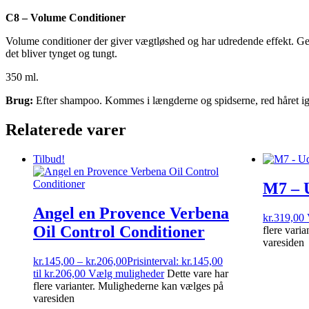
C8 – Volume Conditioner
Volume conditioner der giver vægtløshed og har udredende effekt. Geno
det bliver tynget og tungt.
350 ml.
Brug:
Efter shampoo. Kommes i længderne og spidserne, red håret igen
Relaterede varer
Tilbud!
M7 – 
Angel en Provence Verbena
kr.
319,00
Oil Control Conditioner
flere vari
varesiden
kr.
145,00
–
kr.
206,00
Prisinterval: kr.145,00
til kr.206,00
Vælg muligheder
Dette vare har
flere varianter. Mulighederne kan vælges på
varesiden