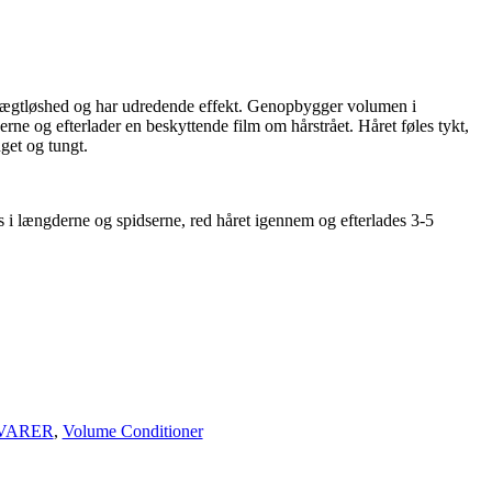
vægtløshed og har udredende effekt. Genopbygger volumen i
erne og efterlader en beskyttende film om hårstrået. Håret føles tykt,
nget og tungt.
 længderne og spidserne, red håret igennem og efterlades 3-5
VARER
,
Volume Conditioner