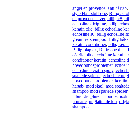
angel en provence
,
anti hårtab
,
style Hair stuff one
,
Billig aero
en provence silver
,
billig c8
,
bi
echosline dicipline
,
billig echos
keratin olie
,
billig echosline k
echosline s6
,
billig echosline 
grean tea shampoo
,
Billig håkk
keratin conditioner
,
billig kerat
Billig olaplex
,
Billig one dust
,
c8
,
dicipline
,
echoline keratin
,
conditioner keratin
,
echosline d
hovedbundsproblemer
,
echoslin
echosline keratin spray
,
echosli
spaltede spidser
,
echosline udg
hovedbundsproblemer
,
keratin 
hårtab
,
mod skæl
,
mod spaltede
shampoo mod spaltede spidser
tilbud dicipline
,
Tilbud echosli
pomade
,
udglattende kur
,
udgla
shampoo