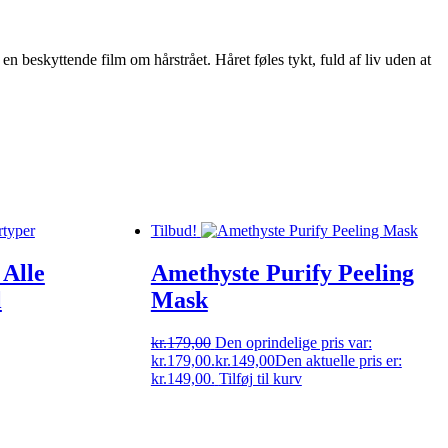
 beskyttende film om hårstrået. Håret føles tykt, fuld af liv uden at
Tilbud!
 Alle
Amethyste Purify Peeling
l
Mask
kr.
179,00
Den oprindelige pris var:
kr.179,00.
kr.
149,00
Den aktuelle pris er:
kr.149,00.
Tilføj til kurv