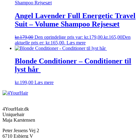
Angel Lavender Full Energetic Travel
Suit – Volume Shampoo Rejsesæt
kr.
179,00
Den oprindelige pris var: kr.179,00.
kr.
165,00
Den
aktuelle pris er: kr.165,00.
Læs mere
Blonde Conditioner – Conditioner til
lyst hår
kr.
199,00
Læs mere
4YourHair.dk
Uniquehair
Maja Karstensen
Peter Jessens Vej 2
6710 Esbjerg V