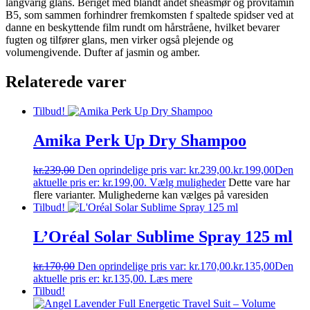
langvarig glans. Beriget med blandt andet sheasmør og provitamin
B5, som sammen forhindrer fremkomsten f spaltede spidser ved at
danne en beskyttende film rundt om hårstråene, hvilket bevarer
fugten og tilfører glans, men virker også plejende og
volumengivende. Dufter af jasmin og amber.
Relaterede varer
Tilbud!
Amika Perk Up Dry Shampoo
kr.
239,00
Den oprindelige pris var: kr.239,00.
kr.
199,00
Den
aktuelle pris er: kr.199,00.
Vælg muligheder
Dette vare har
flere varianter. Mulighederne kan vælges på varesiden
Tilbud!
L’Oréal Solar Sublime Spray 125 ml
kr.
170,00
Den oprindelige pris var: kr.170,00.
kr.
135,00
Den
aktuelle pris er: kr.135,00.
Læs mere
Tilbud!