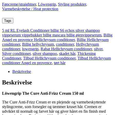
Føncreme/straightner
,
Löwengrip
,
Styling produkter
,
Varmebeskyttelse / Heat protection
Tags
5 ml RL Eyelash Conditioner billig S6 echos silver shampoo
vippeserum vippebukker billig mascara billig øjenvippeserum
,
Billig
Angel en provence Hellichrysum conditioner
,
Billig Hellichrysum
conditioner
,
Billig hellychrysum
,
conditioner
,
Hellychrysum
conditioner
,
lowengrip
,
Rabat Hellichrysum conditioner
,
silver
,
Silver conditioner
,
silver shampoo
,
skadet hår
,
Thickening
Conditioner
,
Tilbud Hellichrysum conditioner
,
Tilbud Hellichrysum
conditioner Angel en provence
,
tørt hår
Beskrivelse
Beskrivelse
Löwengrip The Cure Anti-Frizz Cream 150 ml
The Cure Anti-Frizz Cream er en plejende og varmebeskyttende
stylingcreme, som forsegler og tæmmer kruset hår. Cremen er
udviklet til normalt og farvet hår og giver håret en fin finish med