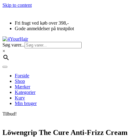
Skip to content
Fri fragt ved køb over 398,-
Gode anmeldelser på trustpilot
Søg varer...
×
Forside
Shop
Mærker
Kategorier
Kurv
Min bruger
Tilbud!
Löwengrip The Cure Anti-Frizz Cream