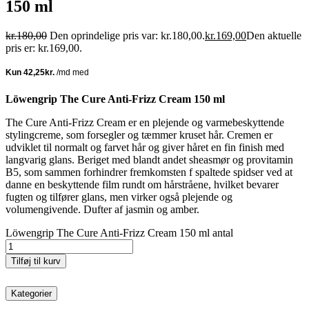
150 ml
kr.
180,00
Den oprindelige pris var: kr.180,00.
kr.
169,00
Den aktuelle
pris er: kr.169,00.
Löwengrip The Cure Anti-Frizz Cream 150 ml
The Cure Anti-Frizz Cream er en plejende og varmebeskyttende
stylingcreme, som forsegler og tæmmer kruset hår. Cremen er
udviklet til normalt og farvet hår og giver håret en fin finish med
langvarig glans. Beriget med blandt andet sheasmør og provitamin
B5, som sammen forhindrer fremkomsten f spaltede spidser ved at
danne en beskyttende film rundt om hårstråene, hvilket bevarer
fugten og tilfører glans, men virker også plejende og
volumengivende. Dufter af jasmin og amber.
Löwengrip The Cure Anti-Frizz Cream 150 ml antal
Tilføj til kurv
Kategorier